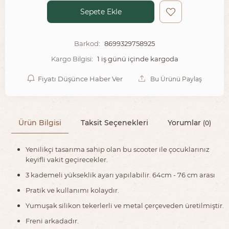
Sepete Ekle
8699329758925
Barkod:
1 iş günü içinde kargoda
Kargo Bilgisi:
Fiyatı Düşünce Haber Ver
Bu Ürünü Paylaş
Ürün Bilgisi
Taksit Seçenekleri
Yorumlar
(0)
Yenilikçi tasarıma sahip olan bu scooter ile çocuklarınız
keyifli vakit geçirecekler.
3 kademeli yükseklik ayarı yapılabilir. 64cm - 76 cm arası
Pratik ve kullanımı kolaydır.
Yumuşak silikon tekerlerli ve metal çerçeveden üretilmiştir.
Freni arkadadır.