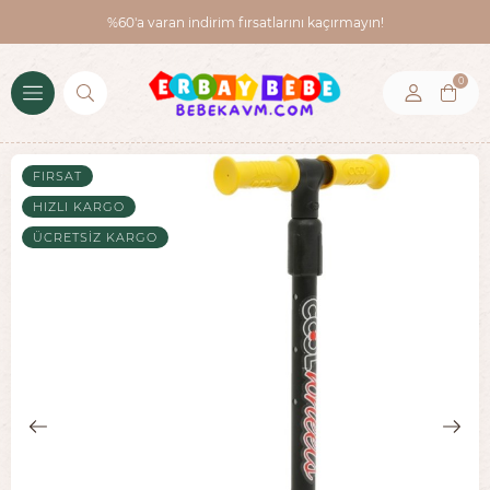
%60'a varan indirim fırsatlarını kaçırmayın!
0
FIRSAT
HIZLI KARGO
ÜCRETSIZ KARGO