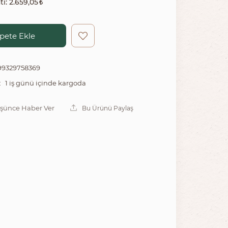
tı:
2.659,05
pete Ekle
99329758369
1 iş günü içinde kargoda
:
üşünce Haber Ver
Bu Ürünü Paylaş