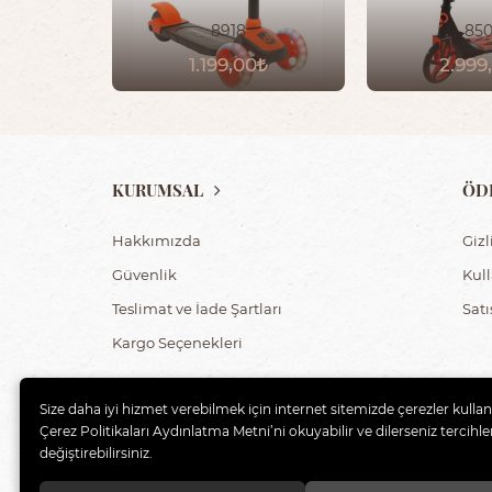
8918
85
1.199,00
2.999
KURUMSAL
ÖD
Hakkımızda
Gizl
Güvenlik
Kul
Teslimat ve İade Şartları
Sat
Kargo Seçenekleri
Size daha iyi hizmet verebilmek için internet sitemizde çerezler kulla
Çerez Politikaları Aydınlatma Metni’ni okuyabilir ve dilerseniz tercihler
değiştirebilirsiniz.