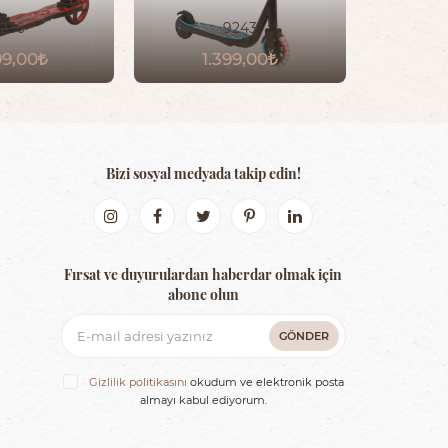
236
9243
99,00
1.399,00
Bizi sosyal medyada takip edin!
Fırsat ve duyurulardan haberdar olmak için
abone olun
GÖNDER
Gizlilik politikasını
okudum ve elektronik posta
almayı kabul ediyorum.