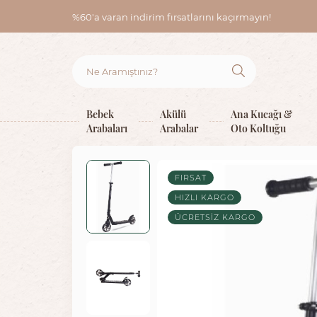
%60'a varan indirim fırsatlarını kaçırmayın!
Bebek
Akülü
Ana Kucağı &
Arabaları
Arabalar
Oto Koltuğu
FIRSAT
HIZLI KARGO
ÜCRETSIZ KARGO