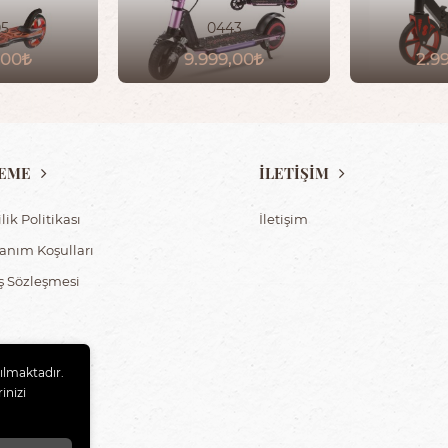
05
0443
9
,00
9.999,00
2.9
EME
İLETİŞİM
ilik Politikası
İletişim
lanım Koşulları
ış Sözleşmesi
nılmaktadır.
inizi