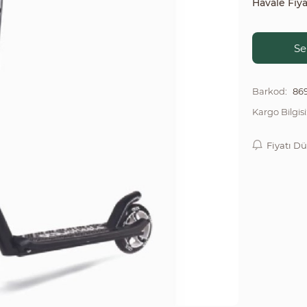
Havale Fiya
Se
86
Barkod:
Kargo Bilgisi
Fiyatı D