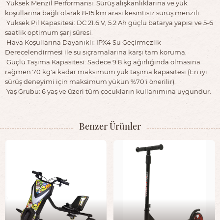
Yüksek Menzil Performansı: Sürüş alışkanlıklarına ve yük
koşullarına bağlı olarak 8-15 km arası kesintisiz sürüş menzili.
Yüksek Pil Kapasitesi: DC 21.6 V, 5.2 Ah güçlü batarya yapısı ve 5-6
saatlik optimum şarj süresi.
Hava Koşullarına Dayanıklı: IPX4 Su Geçirmezlik
Derecelendirmesi ile su sıçramalarına karşı tam koruma.
Güçlü Taşıma Kapasitesi: Sadece 9.8 kg ağırlığında olmasına
rağmen 70 kg'a kadar maksimum yük taşıma kapasitesi (En iyi
sürüş deneyimi için maksimum yükün %70'i önerilir).
Yaş Grubu: 6 yaş ve üzeri tüm çocukların kullanımına uygundur.
Benzer Ürünler