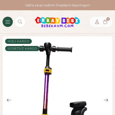
%60'a varan indirim fırsatlarını kaçırmayın!
0
HIZLI KARGO
ÜCRETSIZ KARGO