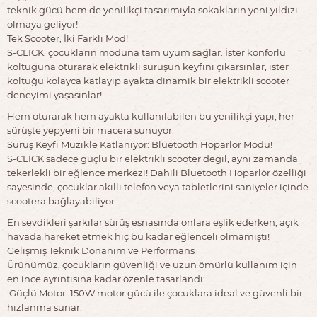
teknik gücü hem de yenilikçi tasarımıyla sokakların yeni yıldızı
olmaya geliyor!
Tek Scooter, İki Farklı Mod!
S-CLICK, çocukların moduna tam uyum sağlar. İster konforlu
koltuğuna oturarak elektrikli sürüşün keyfini çıkarsınlar, ister
koltuğu kolayca katlayıp ayakta dinamik bir elektrikli scooter
deneyimi yaşasınlar!
Hem oturarak hem ayakta kullanılabilen bu yenilikçi yapı, her
sürüşte yepyeni bir macera sunuyor.
Sürüş Keyfi Müzikle Katlanıyor: Bluetooth Hoparlör Modu!
S-CLICK sadece güçlü bir elektrikli scooter değil, aynı zamanda
tekerlekli bir eğlence merkezi! Dahili Bluetooth Hoparlör özelliği
sayesinde, çocuklar akıllı telefon veya tabletlerini saniyeler içinde
scootera bağlayabiliyor.
En sevdikleri şarkılar sürüş esnasında onlara eşlik ederken, açık
havada hareket etmek hiç bu kadar eğlenceli olmamıştı!
Gelişmiş Teknik Donanım ve Performans
Ürünümüz, çocukların güvenliği ve uzun ömürlü kullanım için
en ince ayrıntısına kadar özenle tasarlandı:
Güçlü Motor: 150W motor gücü ile çocuklara ideal ve güvenli bir
hızlanma sunar.