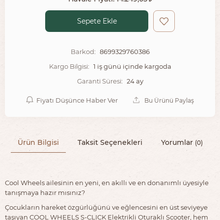
Sepete Ekle
8699329760386
Barkod:
1 iş günü içinde kargoda
Kargo Bilgisi:
24 ay
Garanti Süresi:
Fiyatı Düşünce Haber Ver
Bu Ürünü Paylaş
Ürün Bilgisi
Taksit Seçenekleri
Yorumlar
(0)
Cool Wheels ailesinin en yeni, en akıllı ve en donanımlı üyesiyle
tanışmaya hazır mısınız?
Çocukların hareket özgürlüğünü ve eğlencesini en üst seviyeye
taşıyan COOL WHEELS S-CLICK Elektrikli Oturaklı Scooter, hem