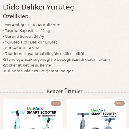
Dido Balıkçı Yürüteç
Özellikler:
• Yaş Aralığı : 6 – 18 Ay Kullanım
• Taşıma Kapasitesi : 12 kg
• Garanti Süresi : 24 Ay
• Yürüteç Tipi : Balıklı Yürüteç
• 6-18 AY KULLANIM
• 3 kademeli ayarlanabilir yükseklik özelliği
•5 tane oyuncak seçeneği ile bebeğinizin dikkatini arttırır
•Sticker etiket ile süsleme
•Kullanma kılavuzu ve garanti belges
Benzer Ürünler
%10
%10