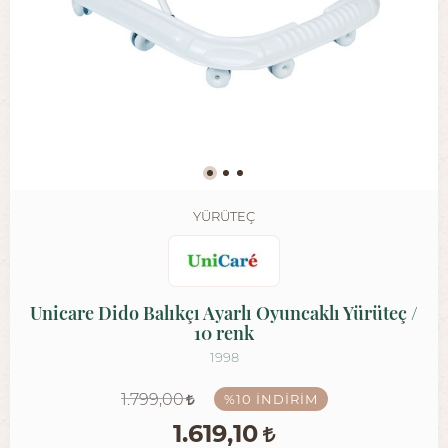
YÜRÜTEÇ
Unicare Dido Balıkçı Ayarlı Oyuncaklı Yürüteç /
10 renk
1998
1.799,00
%10
İNDIRIM
1.619,10