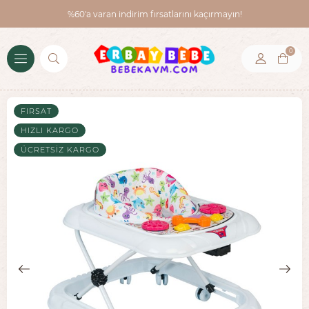
%60'a varan indirim fırsatlarını kaçırmayın!
0
FIRSAT
HIZLI KARGO
ÜCRETSIZ KARGO