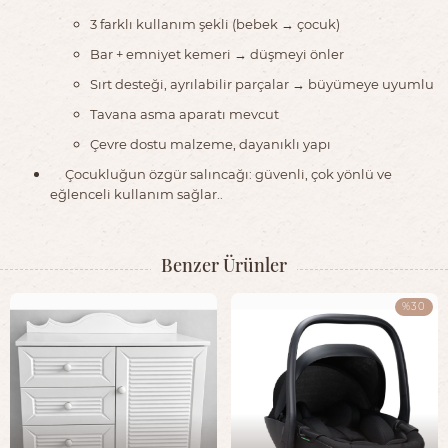
3 farklı kullanım şekli (bebek → çocuk)
Bar + emniyet kemeri → düşmeyi önler
Sırt desteği, ayrılabilir parçalar → büyümeye uyumlu
Tavana asma aparatı mevcut
Çevre dostu malzeme, dayanıklı yapı
Çocukluğun özgür salıncağı: güvenli, çok yönlü ve
eğlenceli kullanım sağlar..
Benzer Ürünler
%30