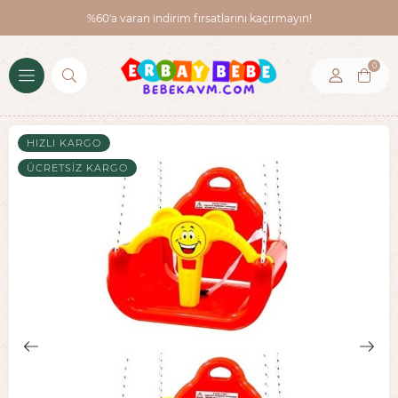
%60'a varan indirim fırsatlarını kaçırmayın!
0
HIZLI KARGO
ÜCRETSIZ KARGO