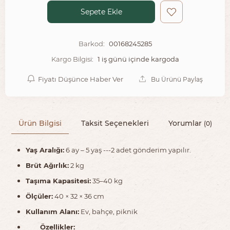
Sepete Ekle
00168245285
Barkod:
1 iş günü içinde kargoda
Kargo Bilgisi:
Fiyatı Düşünce Haber Ver
Bu Ürünü Paylaş
Ürün Bilgisi
Taksit Seçenekleri
Yorumlar
(0)
Yaş Aralığı:
6 ay – 5 yaş ---2 adet gönderim yapılır.
Brüt Ağırlık:
2 kg
Taşıma Kapasitesi:
35–40 kg
Ölçüler:
40 × 32 × 36 cm
Kullanım Alanı:
Ev, bahçe, piknik
Özellikler: