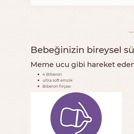
Bebeğinizin bireysel s
Meme ucu gibi hareket eden
4 Biberon
ultra soft emzik
Biberon fırçası