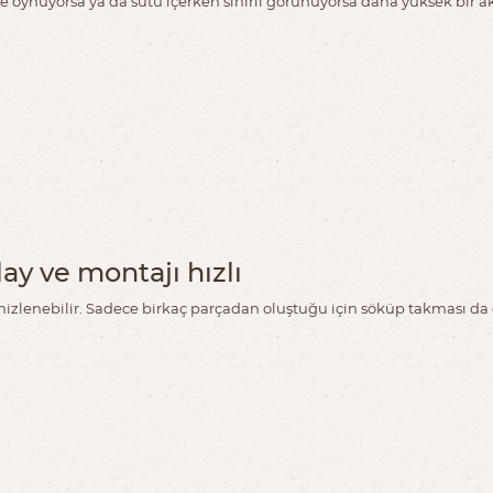
le oynuyorsa ya da sütü içerken sinirli görünüyorsa daha yüksek bir
ay ve montajı hızlı
zlenebilir. Sadece birkaç parçadan oluştuğu için söküp takması da g