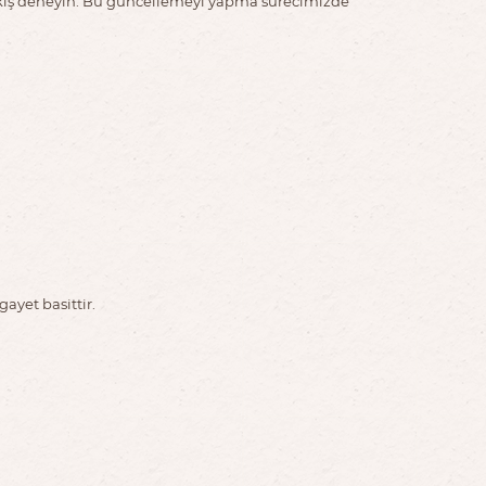
 akış deneyin. Bu güncellemeyi yapma sürecimizde
ayet basittir.