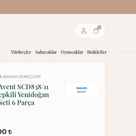
0
Yürüteçler
Salıncaklar
Oyuncaklar
Bisikletler
& BAKIM GEREÇLERI
 Avent SCD838/11
epkili Yenidoğan
Seti 6 Parça
,00