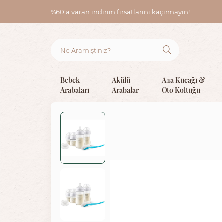
%60'a varan indirim fırsatlarını kaçırmayın!
Bebek
Akülü
Ana Kucağı &
Arabaları
Arabalar
Oto Koltuğu