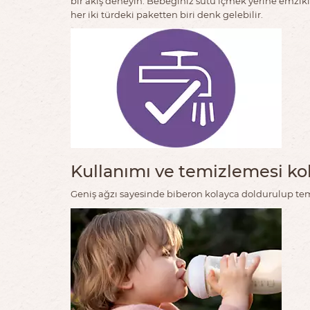
bir akış deneyin. Bebeğiniz sütü içmek yerine emzik
her iki türdeki paketten biri denk gelebilir.
Kullanımı ve temizlemesi kol
Geniş ağzı sayesinde biberon kolayca doldurulup temi