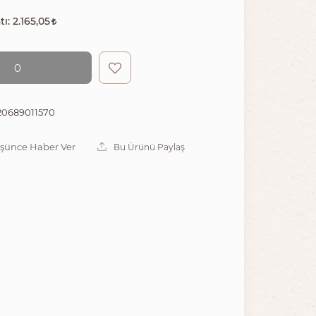
tı:
2.165,05
0
0689011570
üşünce Haber Ver
Bu Ürünü Paylaş