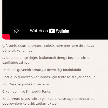
Çift Yönlü Oturma Ünitesi: Koltuk, hem öne hem de arkaya
dönerek kullanılabilir.
Arka tekerler içe doğru katlanarak denge bisikleti olma
özelliğine sahiptir
Pedallar, güvenlik amacıyla devre dışı bırakılabilir.
Çocuğun güneşten korunması için tente açısı ayarlanabilir.
Sırt Dayanağında kilit sistemi
Çıkarılabilir ve Silinebilir Tente.
Katlanması sayesinde az yer kaplama ve taşıma esnasında
ebeveynlere kolaylık sağlamaktadır