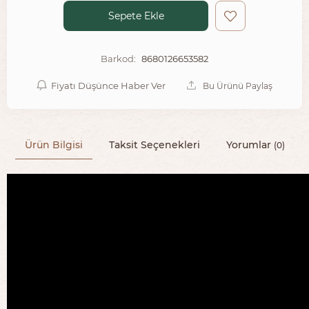
Sepete Ekle
8680126653582
Barkod:
Fiyatı Düşünce Haber Ver
Bu Ürünü Paylaş
Ürün Bilgisi
Taksit Seçenekleri
Yorumlar
(0)