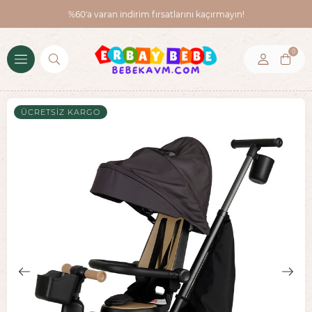
%60'a varan indirim fırsatlarını kaçırmayın!
0
ÜCRETSIZ KARGO