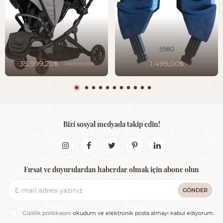
1004
5980
35.999,20
1.499,00
44.999,00
Bizi sosyal medyada takip edin!
Fırsat ve duyurulardan haberdar olmak için abone olun
GÖNDER
Gizlilik politikasını
okudum ve elektronik posta almayı kabul ediyorum.