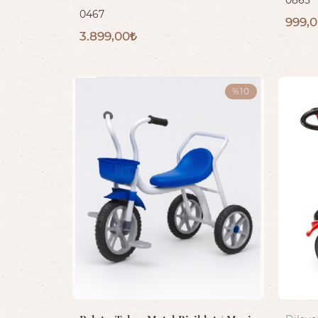
0467
999,
3.899,00
%10