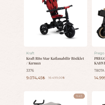
Kraft
Prego
Kraft Rito Star Katlanabilir Bisiklet
PREGO
/ Kırmızı
KAHV
3376
T807A
9.074,45
14.99
16.499,00
%45