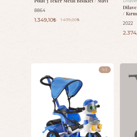
Polat 3 Teker Metal Bisiklet / Mavi
Dilave
Dilave
8864
/ Kırm
1.349,10
1.499,00
2022
2.374
%5