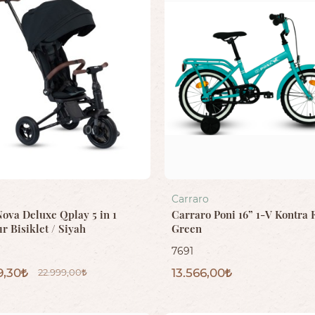
Carraro
Nova Deluxe Qplay 5 in 1
Carraro Poni 16” 1-V Kontra 
ır Bisiklet / Siyah
Green
7691
9,30
13.566,00
22.999,00