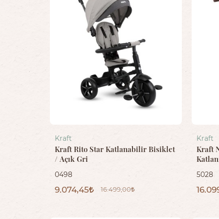
Kraft
Kraft
Kraft Rito Star Katlanabilir Bisiklet
Kraft 
/ Açık Gri
Katlan
0498
5028
9.074,45
16.09
16.499,00