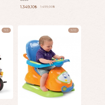
1.349,10
1.499,00
%5
%10