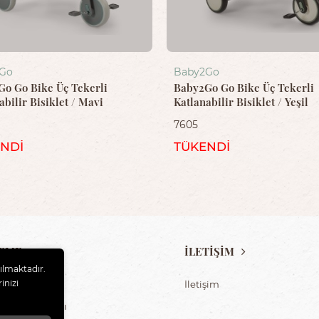
Go
Baby2Go
o Go Bike Üç Tekerli
Baby2Go Go Bike Üç Tekerli
abilir Bisiklet / Mavi
Katlanabilir Bisiklet / Yeşil
7605
NDİ
TÜKENDİ
EME
İLETİŞİM
nılmaktadır.
inizi
ilik Politikası
İletişim
lanım Koşulları