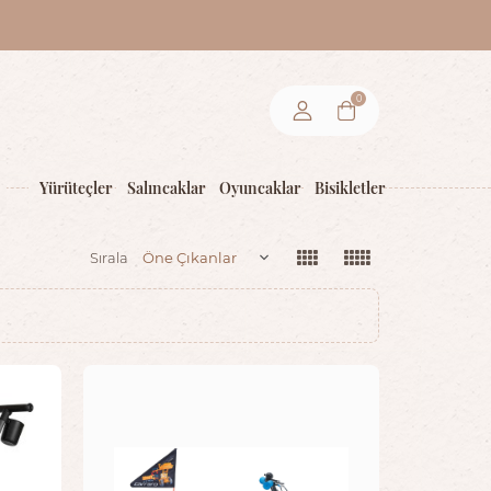
0
Yürüteçler
Salıncaklar
Oyuncaklar
Bisikletler
Sırala