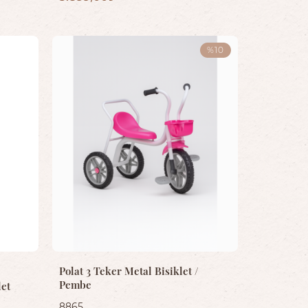
%10
Polat 3 Teker Metal Bisiklet /
Pembe
let
8865