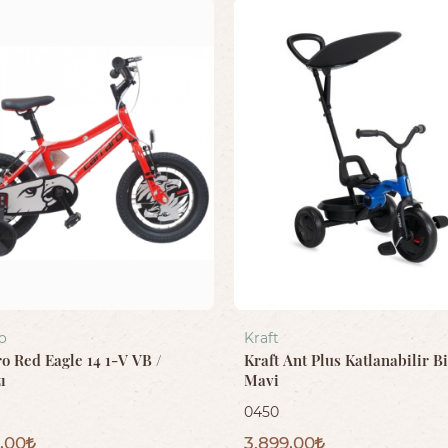
o
Kraft
o Red Eagle 14 1-V VB /
Kraft Ant Plus Katlanabilir Bi
ı
Mavi
0450
5,00
3.899,00