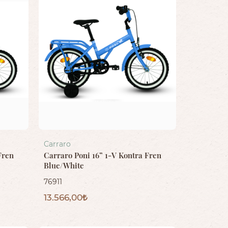
Carraro
Fren
Carraro Poni 16” 1-V Kontra Fren
Blue/White
76911
13.566,00