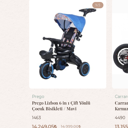
%5
Prego
Carrar
Prego Lizbon 6 in 1 Çift Yönlü
Carrar
Çocuk Bisikleti / Mavi
Kırmız
1463
4490
14.249,05
13.15
14.999,00