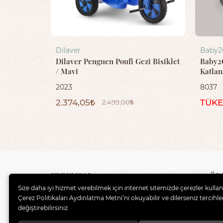
Dilaver
Baby2
Dilaver Penguen Poufi Gezi Bisiklet
Baby2G
/ Mavi
Katlan
2023
8037
2.374,05
TÜKE
2.499,00
KURUMSAL
ÖD
Size daha iyi hizmet verebilmek için internet sitemizde çerezler kulla
Çerez Politikaları Aydınlatma Metni’ni okuyabilir ve dilerseniz tercihler
Hakkımızda
Gizl
değiştirebilirsiniz.
Güvenlik
Kul