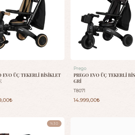
Prego
 EVO ÜÇ TEKERLİ BİSİKLET
PREGO EVO ÜÇ TEKERLİ Bİ
E
GRİ
T8071
9,00
14.999,00
%30