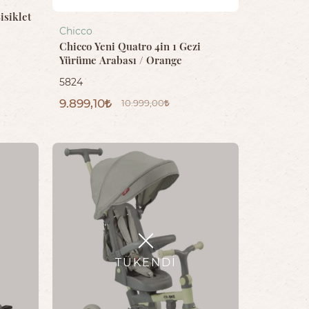
isiklet
Chicco
Chicco Yeni Quatro 4in 1 Gezi
Yürüme Arabası / Orange
5824
9.899,10
10.999,00
TÜKENDI