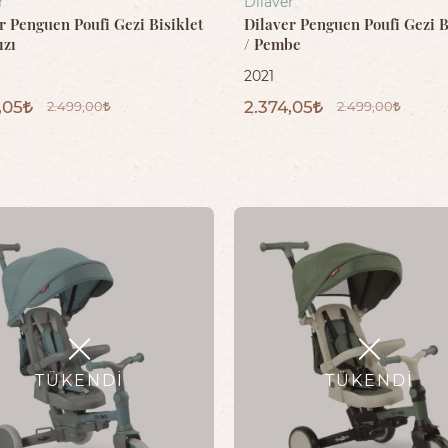
r
Dilaver
r Penguen Poufi Gezi Bisiklet
Dilaver Penguen Poufi Gezi B
ızı
/ Pembe
2021
,05
2.374,05
2.499,00
2.499,00
TÜKENDI
TÜKENDI