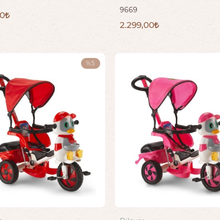
9669
00
2.299,00
%5