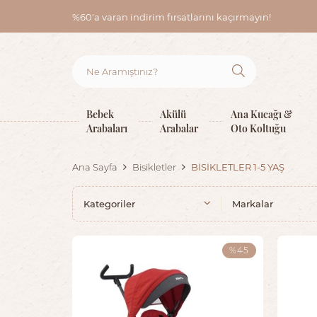
%60'a varan indirim fırsatlarını kaçırmayın!
Bebek
Akülü
Ana Kucağı &
Arabaları
Arabalar
Oto Koltuğu
BİSİKLETLER 1-5 YAŞ
Ana Sayfa
Bisikletler
Kategoriler
Markalar
%45