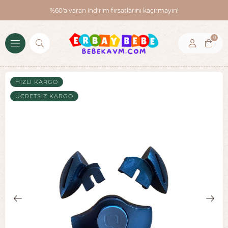
%60'a varan indirim fırsatlarını kaçırmayın!
0
HIZLI KARGO
ÜCRETSIZ KARGO