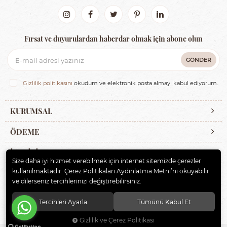
Fırsat ve duyurulardan haberdar olmak için abone olun
GÖNDER
Gizlilik politikasını
okudum ve elektronik posta almayı kabul ediyorum.
KURUMSAL
ÖDEME
İLETİŞİM
Size daha iyi hizmet verebilmek için internet sitemizde çerezler
kullanılmaktadır. Çerez Politikaları Aydınlatma Metni’ni okuyabilir
ve dilerseniz tercihlerinizi değiştirebilirsiniz.
© 2020
ERBAYBEBE BİSİKLET VE ÇOCUK GEREÇLERİ
. Tüm hakları
saklıdır.
Tercihleri Ayarla
Tümünü Kabul Et
Gizlilik ve Çerez Politikası