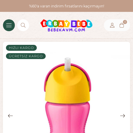
%60'a varan indirim fırsatlarını kaçırmayın!
0
HIZLI KARGO
ÜCRETSIZ KARGO