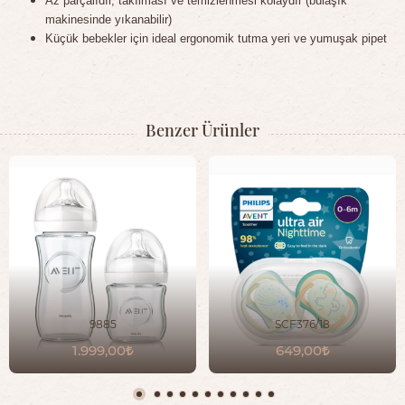
Az parçalıdır, takılması ve temizlenmesi kolaydır (bulaşık
makinesinde yıkanabilir)
Küçük bebekler için ideal ergonomik tutma yeri ve yumuşak pipet
Benzer Ürünler
9885
SCF376/18
1.999,00
649,00