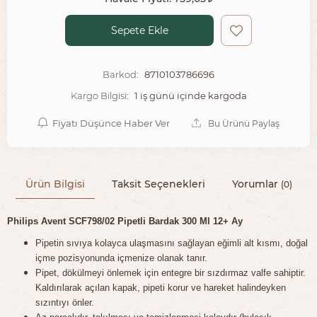
Sepete Ekle
8710103786696
Barkod:
1 iş günü içinde kargoda
Kargo Bilgisi:
Fiyatı Düşünce Haber Ver
Bu Ürünü Paylaş
Ürün Bilgisi
Taksit Seçenekleri
Yorumlar
(0)
Philips Avent SCF798/02 Pipetli Bardak 300 Ml 12+ Ay
Pipetin sıvıya kolayca ulaşmasını sağlayan eğimli alt kısmı, doğal
içme pozisyonunda içmenize olanak tanır.
Pipet, dökülmeyi önlemek için entegre bir sızdırmaz valfe sahiptir.
Kaldırılarak açılan kapak, pipeti korur ve hareket halindeyken
sızıntıyı önler.