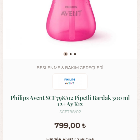
BESLENME & BAKIM GEREÇLERI
Philips Avent SCF798/02 Pipetli Bardak 300 ml
12+ Ay Kız
SCF798/02
799,00
Havale Fiyatı:
759,05