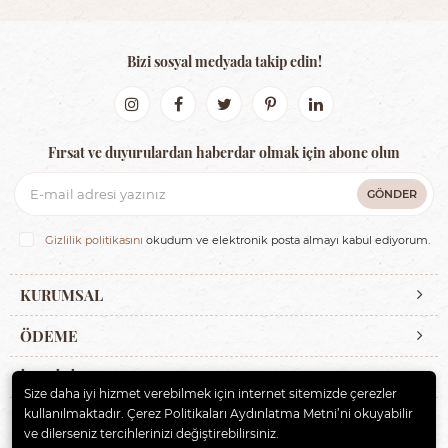
Bizi sosyal medyada takip edin!
Fırsat ve duyurulardan haberdar olmak için abone olun
GÖNDER
Gizlilik politikasını
okudum ve elektronik posta almayı kabul ediyorum.
KURUMSAL
ÖDEME
İLETİŞİM
Size daha iyi hizmet verebilmek için internet sitemizde çerezler
kullanılmaktadır. Çerez Politikaları Aydınlatma Metni’ni okuyabilir
ve dilerseniz tercihlerinizi değiştirebilirsiniz.
© 2020
ERBAYBEBE BİSİKLET VE ÇOCUK GEREÇLERİ
. Tüm hakları