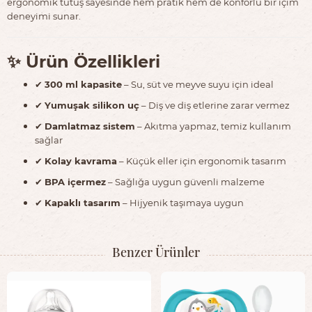
ergonomik tutuş sayesinde hem pratik hem de konforlu bir içim
deneyimi sunar.
✨ Ürün Özellikleri
✔
300 ml kapasite
– Su, süt ve meyve suyu için ideal
✔
Yumuşak silikon uç
– Diş ve diş etlerine zarar vermez
✔
Damlatmaz sistem
– Akıtma yapmaz, temiz kullanım
sağlar
✔
Kolay kavrama
– Küçük eller için ergonomik tasarım
✔
BPA içermez
– Sağlığa uygun güvenli malzeme
✔
Kapaklı tasarım
– Hijyenik taşımaya uygun
Benzer Ürünler