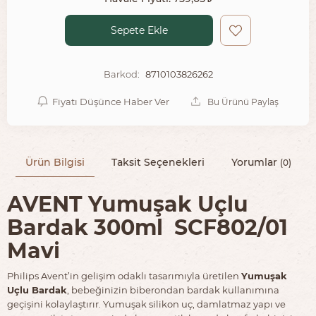
Sepete Ekle
8710103826262
Barkod:
Fiyatı Düşünce Haber Ver
Bu Ürünü Paylaş
Ürün Bilgisi
Taksit Seçenekleri
Yorumlar
(0)
AVENT Yumuşak Uçlu
Bardak 300ml SCF802/01
Mavi
Philips Avent’in gelişim odaklı tasarımıyla üretilen
Yumuşak
Uçlu Bardak
, bebeğinizin biberondan bardak kullanımına
geçişini kolaylaştırır. Yumuşak silikon uç, damlatmaz yapı ve