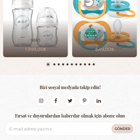
9885
SCF080/07
1.999,00
649,00
Bizi sosyal medyada takip edin!
Fırsat ve duyurulardan haberdar olmak için abone olun
GÖNDER