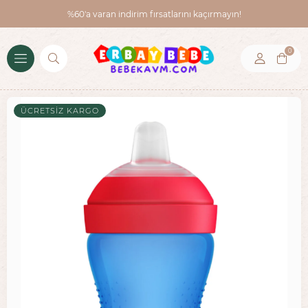
%60'a varan indirim fırsatlarını kaçırmayın!
0
ÜCRETSIZ KARGO