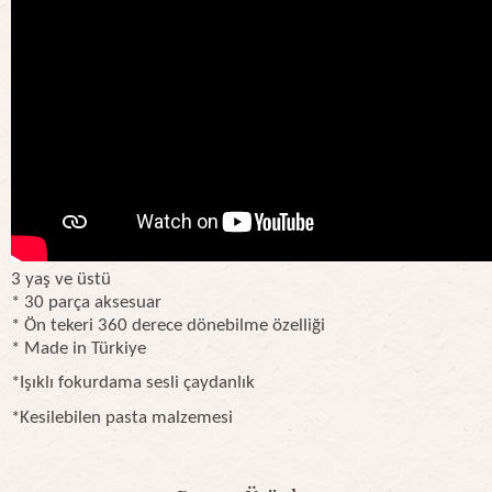
3 yaş ve üstü
* 30 parça aksesuar
* Ön tekeri 360 derece dönebilme özelliği
* Made in Türkiye
*Işıklı fokurdama sesli çaydanlık
*Kesilebilen pasta malzemesi