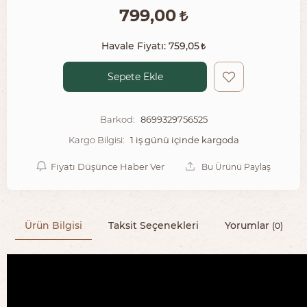
799,00
Havale Fiyatı:
759,05
Sepete Ekle
8699329756525
Barkod:
1 iş günü içinde kargoda
Kargo Bilgisi:
Fiyatı Düşünce Haber Ver
Bu Ürünü Paylaş
Ürün Bilgisi
Taksit Seçenekleri
Yorumlar
(0)