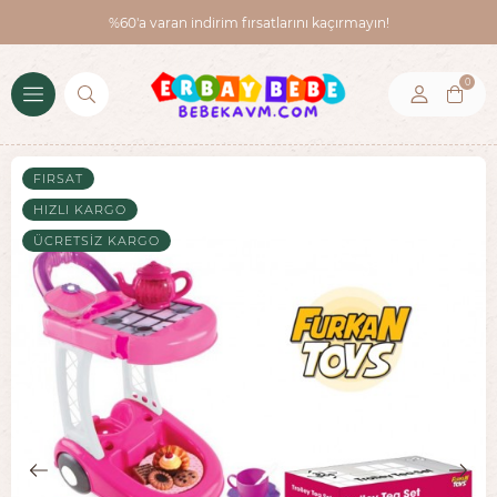
%60'a varan indirim fırsatlarını kaçırmayın!
0
FIRSAT
HIZLI KARGO
ÜCRETSIZ KARGO