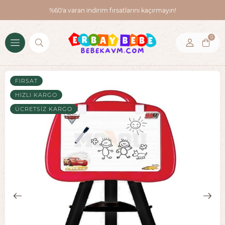
%60'a varan indirim fırsatlarını kaçırmayın!
0
FIRSAT
HIZLI KARGO
ÜCRETSIZ KARGO