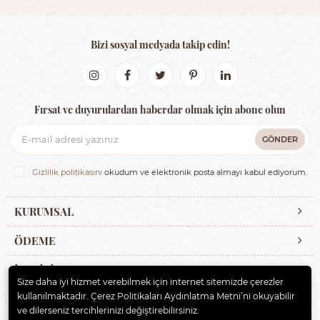
Bizi sosyal medyada takip edin!
Fırsat ve duyurulardan haberdar olmak için abone olun
GÖNDER
Gizlilik politikasını
okudum ve elektronik posta almayı kabul ediyorum.
KURUMSAL
ÖDEME
İLETİŞİM
Size daha iyi hizmet verebilmek için internet sitemizde çerezler
kullanılmaktadır. Çerez Politikaları Aydınlatma Metni’ni okuyabilir
ve dilerseniz tercihlerinizi değiştirebilirsiniz.
© 2020
ERBAYBEBE BİSİKLET VE ÇOCUK GEREÇLERİ
. Tüm hakları