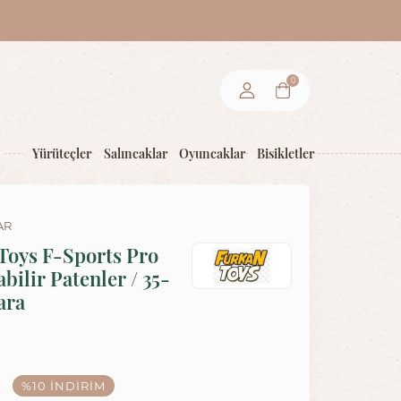
0
Yürüteçler
Salıncaklar
Oyuncaklar
Bisikletler
AR
Toys F-Sports Pro
bilir Patenler / 35-
ara
%10
İNDIRIM