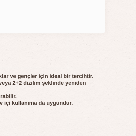
)
r ve gençler için ideal bir tercihtir.
2 veya 2+2 dizilim şeklinde yeniden
abilir.
v içi kullanıma da uygundur.