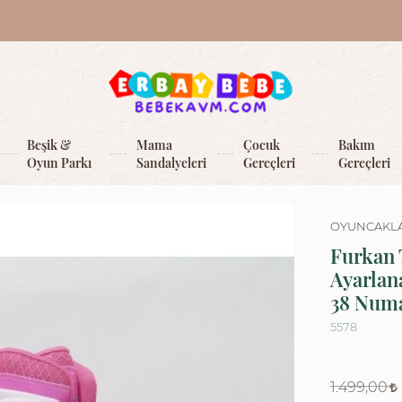
Beşik &
Mama
Çocuk
Bakım
Oyun Parkı
Sandalyeleri
Gereçleri
Gereçleri
OYUNCAKL
Furkan 
Ayarlana
38 Num
5578
1.499,00