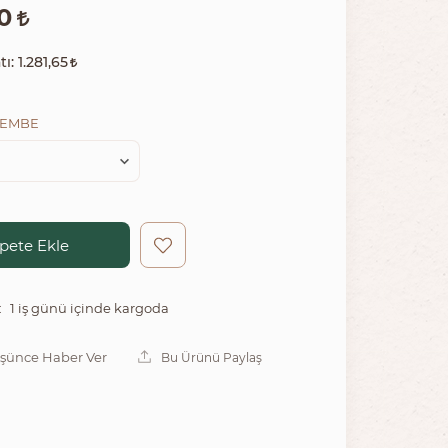
10
tı:
1.281,65
PEMBE
pete Ekle
1 iş günü içinde kargoda
:
üşünce Haber Ver
Bu Ürünü Paylaş