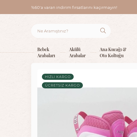
%60'a varan indirim fırsatlarını kaçırmayın!
Bebek
Akülü
Ana Kucağı &
Arabaları
Arabalar
Oto Koltuğu
HIZLI KARGO
ÜCRETSIZ KARGO