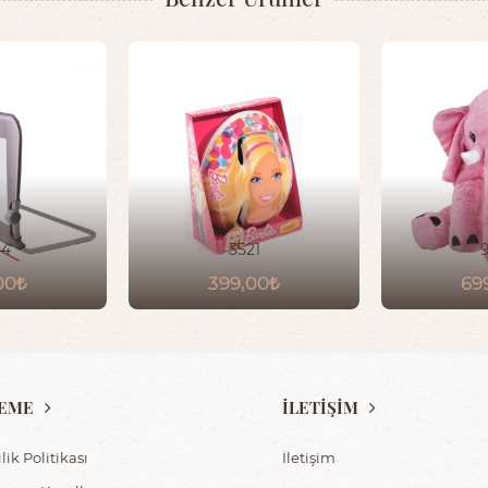
44
3521
00
399,00
69
EME
İLETİŞİM
ilik Politikası
İletişim