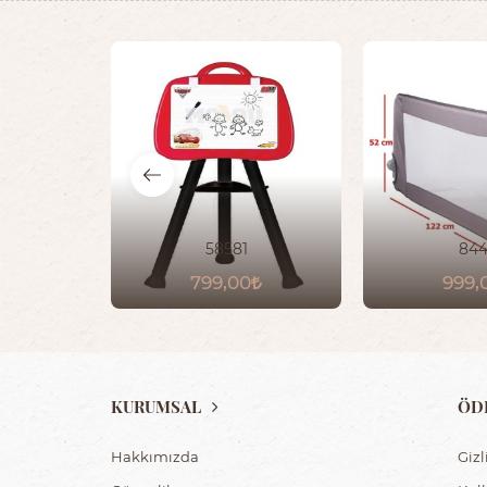
58581
84
799,00
999,
KURUMSAL
ÖD
Hakkımızda
Gizl