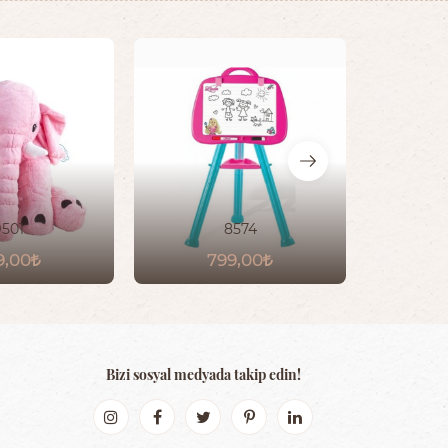
9501
8574
9,00
799,00
Bizi sosyal medyada takip edin!