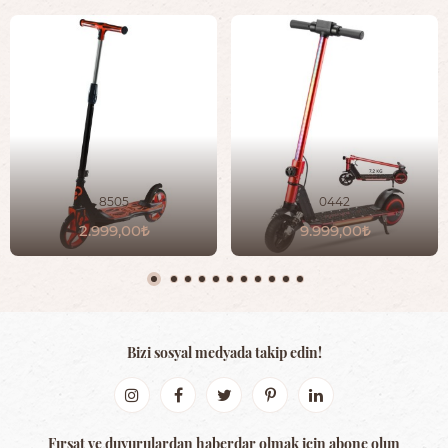
8505
0442
2.999,00
9.999,00
Bizi sosyal medyada takip edin!
Fırsat ve duyurulardan haberdar olmak için abone olun