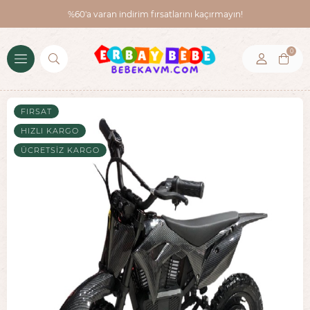
%60'a varan indirim fırsatlarını kaçırmayın!
0
FIRSAT
HIZLI KARGO
ÜCRETSIZ KARGO