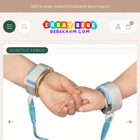
%60'a varan indirim fırsatlarını kaçırmayın!
0
ÜCRETSIZ KARGO