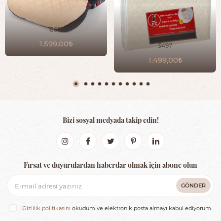
18663
1.599,00
3497
1.499,00
Bizi sosyal medyada takip edin!
Fırsat ve duyurulardan haberdar olmak için abone olun
GÖNDER
Gizlilik politikasını
okudum ve elektronik posta almayı kabul ediyorum.