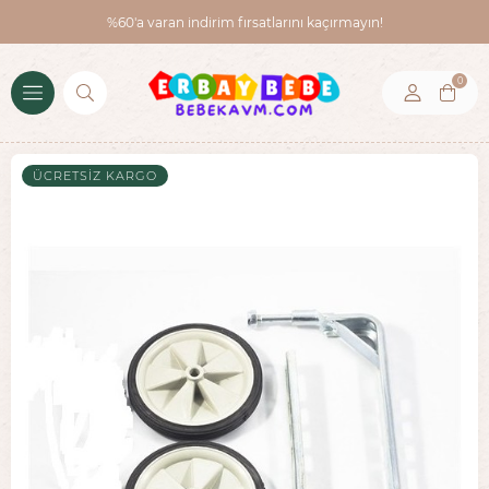
%60'a varan indirim fırsatlarını kaçırmayın!
0
ÜCRETSIZ KARGO