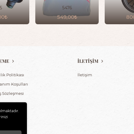
5
5476
8
00
549,00
80
EME
İLETİŞİM
ilik Politikası
İletişim
lanım Koşulları
ış Sözleşmesi
nılmaktadır.
inizi