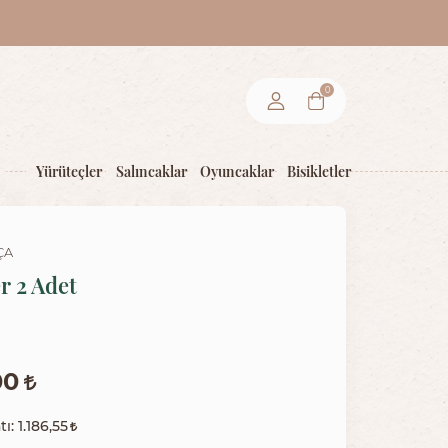
0
Yürüteçler
Salıncaklar
Oyuncaklar
Bisikletler
ÇA
r 2 Adet
00
tı:
1.186,55