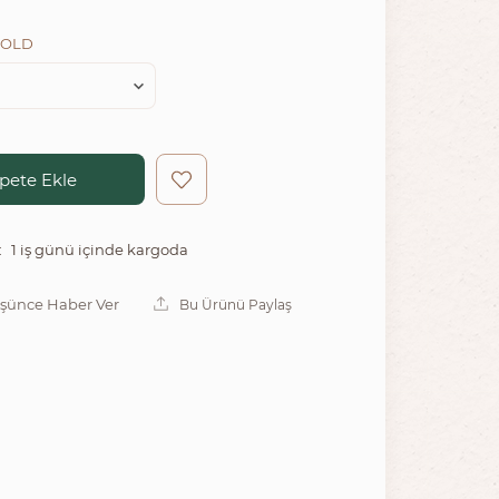
GOLD
pete Ekle
1 iş günü içinde kargoda
:
üşünce Haber Ver
Bu Ürünü Paylaş