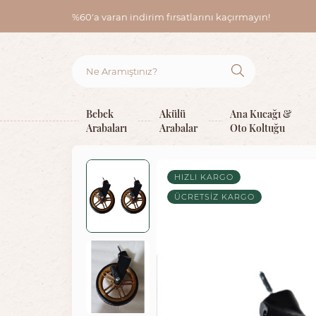
%60'a varan indirim fırsatlarını kaçırmayın!
Bebek
Akülü
Ana Kucağı &
Arabaları
Arabalar
Oto Koltuğu
HIZLI KARGO
ÜCRETSIZ KARGO