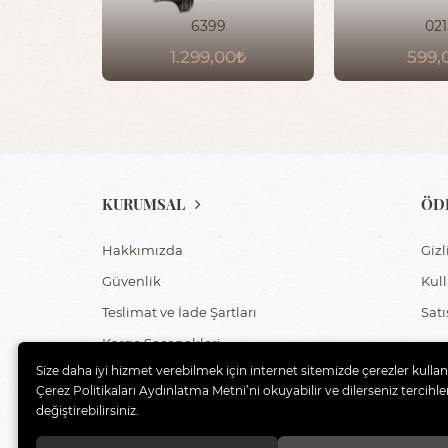
6399
021
1.299,00
599,
KURUMSAL
ÖD
Hakkımızda
Gizl
Güvenlik
Kul
Teslimat ve İade Şartları
Sat
Kargo Seçenekleri
Size daha iyi hizmet verebilmek için internet sitemizde çerezler kulla
Çerez Politikaları Aydınlatma Metni’ni okuyabilir ve dilerseniz tercihler
değiştirebilirsiniz.