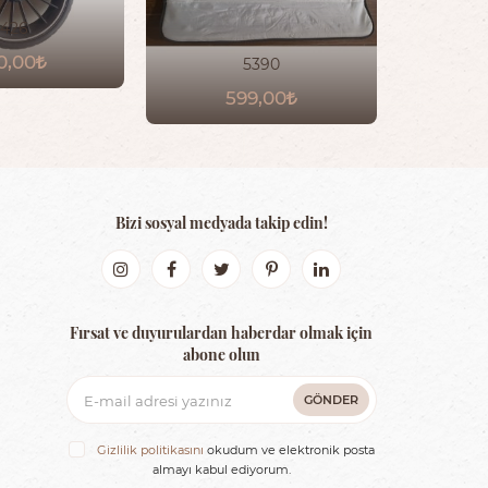
426
0,00
1
5390
599,00
Bizi sosyal medyada takip edin!
Fırsat ve duyurulardan haberdar olmak için
abone olun
GÖNDER
Gizlilik politikasını
okudum ve elektronik posta
almayı kabul ediyorum.