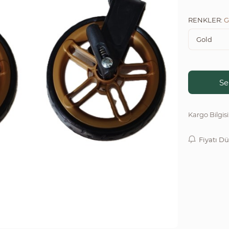
RENKLER:
Se
Kargo Bilgisi
Fiyatı D