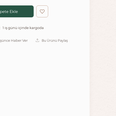
pete Ekle
1 iş günü içinde kargoda
:
üşünce Haber Ver
Bu Ürünü Paylaş