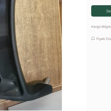
Se
Kargo Bilgisi
Fiyatı D