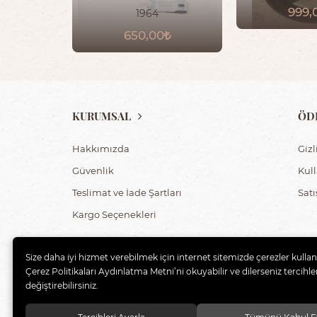
999,
1964
650,00
KURUMSAL
ÖD
Hakkımızda
Gizl
Güvenlik
Kul
Teslimat ve İade Şartları
Sat
Kargo Seçenekleri
Size daha iyi hizmet verebilmek için internet sitemizde çerezler kulla
Çerez Politikaları Aydınlatma Metni’ni okuyabilir ve dilerseniz tercihler
değiştirebilirsiniz.