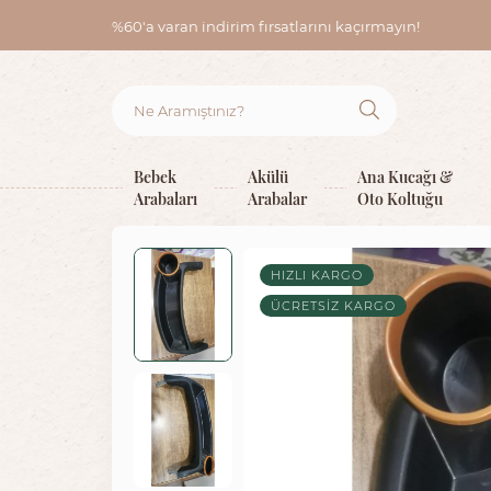
%60'a varan indirim fırsatlarını kaçırmayın!
Bebek
Akülü
Ana Kucağı &
Arabaları
Arabalar
Oto Koltuğu
HIZLI KARGO
ÜCRETSIZ KARGO