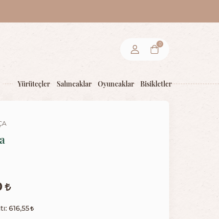
0
Yürüteçler
Salıncaklar
Oyuncaklar
Bisikletler
ÇA
a
0
tı:
616,55