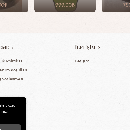
00
999,00
75
EME
İLETİŞİM
ilik Politikası
İletişim
lanım Koşulları
ış Sözleşmesi
nılmaktadır.
inizi