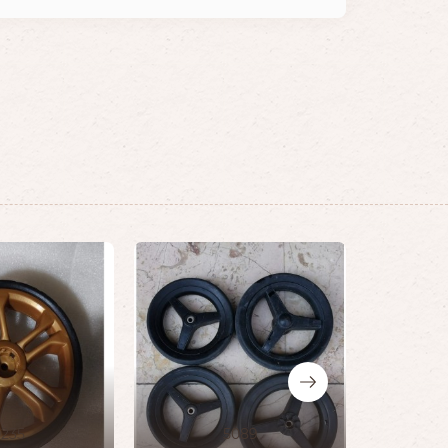
)
235
5089