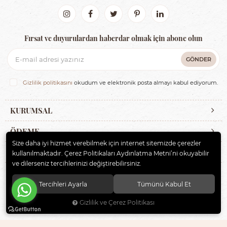
Fırsat ve duyurulardan haberdar olmak için abone olun
GÖNDER
Gizlilik politikasını
okudum ve elektronik posta almayı kabul ediyorum.
KURUMSAL
ÖDEME
Size daha iyi hizmet verebilmek için internet sitemizde çerezler
İLETİŞİM
kullanılmaktadır. Çerez Politikaları Aydınlatma Metni’ni okuyabilir
ve dilerseniz tercihlerinizi değiştirebilirsiniz.
© 2020
ERBAYBEBE BİSİKLET VE ÇOCUK GEREÇLERİ
. Tüm hakları
Tercihleri Ayarla
Tümünü Kabul Et
saklıdır.
Gizlilik ve Çerez Politikası