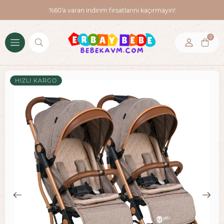
%60'a varan indirim fırsatlarını kaçırmayın!
0
HIZLI KARGO