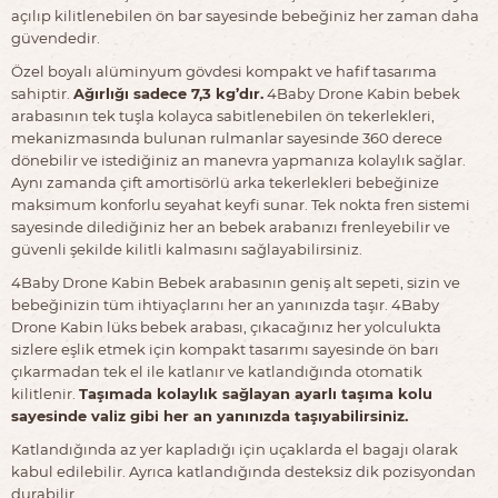
açılıp kilitlenebilen ön bar sayesinde bebeğiniz her zaman daha
güvendedir.
Özel boyalı alüminyum gövdesi kompakt ve hafif tasarıma
sahiptir.
Ağırlığı sadece 7,3 kg’dır.
4Baby Drone Kabin bebek
arabasının tek tuşla kolayca sabitlenebilen ön tekerlekleri,
mekanizmasında bulunan rulmanlar sayesinde 360 derece
dönebilir ve istediğiniz an manevra yapmanıza kolaylık sağlar.
Aynı zamanda çift amortisörlü arka tekerlekleri bebeğinize
maksimum konforlu seyahat keyfi sunar. Tek nokta fren sistemi
sayesinde dilediğiniz her an bebek arabanızı frenleyebilir ve
güvenli şekilde kilitli kalmasını sağlayabilirsiniz.
4Baby Drone Kabin Bebek arabasının geniş alt sepeti, sizin ve
bebeğinizin tüm ihtiyaçlarını her an yanınızda taşır. 4Baby
Drone Kabin lüks bebek arabası, çıkacağınız her yolculukta
sizlere eşlik etmek için kompakt tasarımı sayesinde ön barı
çıkarmadan tek el ile katlanır ve katlandığında otomatik
kilitlenir.
Taşımada kolaylık sağlayan ayarlı taşıma kolu
sayesinde valiz gibi her an yanınızda taşıyabilirsiniz.
Katlandığında az yer kapladığı için uçaklarda el bagajı olarak
kabul edilebilir. Ayrıca katlandığında desteksiz dik pozisyondan
durabilir.