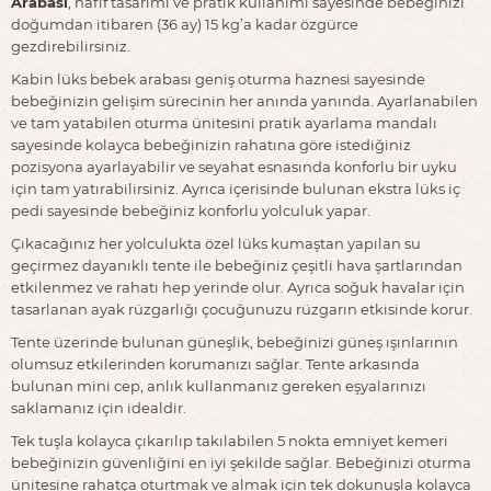
Arabası
, hafif tasarımı ve pratik kullanımı sayesinde bebeğinizi
doğumdan itibaren (36 ay) 15 kg’a kadar özgürce
gezdirebilirsiniz.
Kabin lüks bebek arabası geniş oturma haznesi sayesinde
bebeğinizin gelişim sürecinin her anında yanında. Ayarlanabilen
ve tam yatabilen oturma ünitesini pratik ayarlama mandalı
sayesinde kolayca bebeğinizin rahatına göre istediğiniz
pozisyona ayarlayabilir ve seyahat esnasında konforlu bir uyku
için tam yatırabilirsiniz. Ayrıca içerisinde bulunan ekstra lüks iç
pedi sayesinde bebeğiniz konforlu yolculuk yapar.
Çıkacağınız her yolculukta özel lüks kumaştan yapılan su
geçirmez dayanıklı tente ile bebeğiniz çeşitli hava şartlarından
etkilenmez ve rahatı hep yerinde olur. Ayrıca soğuk havalar için
tasarlanan ayak rüzgarlığı çocuğunuzu rüzgarın etkisinde korur.
Tente üzerinde bulunan güneşlik, bebeğinizi güneş ışınlarının
olumsuz etkilerinden korumanızı sağlar. Tente arkasında
bulunan mini cep, anlık kullanmanız gereken eşyalarınızı
saklamanız için idealdir.
Tek tuşla kolayca çıkarılıp takılabilen 5 nokta emniyet kemeri
bebeğinizin güvenliğini en iyi şekilde sağlar. Bebeğinizi oturma
ünitesine rahatça oturtmak ve almak için tek dokunuşla kolayca