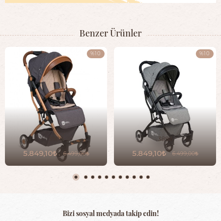
Benzer Ürünler
%10
%10
3988
3898
5.849,10
5.849,10
6.499,00
6.499,00
Bizi sosyal medyada takip edin!