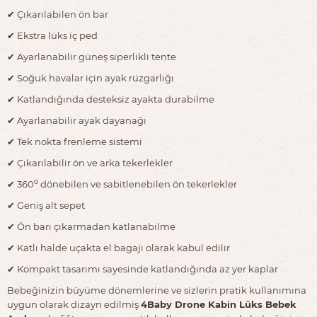
✔︎ Çıkarılabilen ön bar
✔︎ Ekstra lüks iç ped
✔︎ Ayarlanabilir güneş siperlikli tente
✔︎ Soğuk havalar için ayak rüzgarlığı
✔︎ Katlandığında desteksiz ayakta durabilme
✔︎ Ayarlanabilir ayak dayanağı
✔︎ Tek nokta frenleme sistemi
✔︎ Çıkarılabilir ön ve arka tekerlekler
o
✔︎ 360
dönebilen ve sabitlenebilen ön tekerlekler
✔︎ Geniş alt sepet
✔︎ Ön barı çıkarmadan katlanabilme
✔︎ Katlı halde uçakta el bagajı olarak kabul edilir
✔︎ Kompakt tasarımı sayesinde katlandığında az yer kaplar
Bebeğinizin büyüme dönemlerine ve sizlerin pratik kullanımına
uygun olarak dizayn edilmiş
4Baby Drone Kabin Lüks Bebek