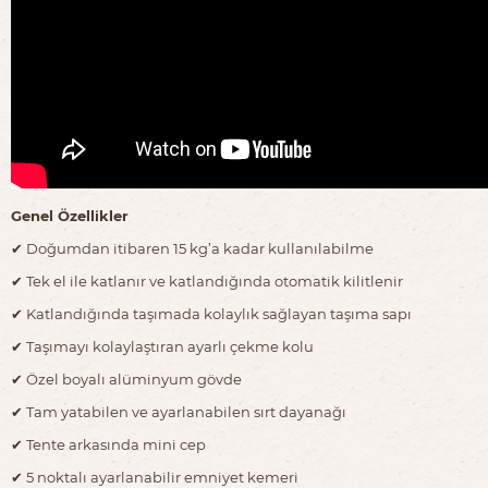
Genel Özellikler
✔︎ Doğumdan itibaren 15 kg’a kadar kullanılabilme
✔︎ Tek el ile katlanır ve katlandığında otomatik kilitlenir
✔︎ Katlandığında taşımada kolaylık sağlayan taşıma sapı
✔︎ Taşımayı kolaylaştıran ayarlı çekme kolu
✔︎ Özel boyalı alüminyum gövde
✔︎ Tam yatabilen ve ayarlanabilen sırt dayanağı
✔︎ Tente arkasında mini cep
✔︎ 5 noktalı ayarlanabilir emniyet kemeri