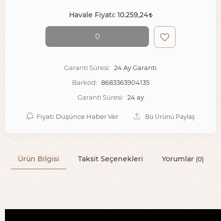
Havale Fiyatı:
10.259,24
0
24 Ay Garanti
Garanti Süresi:
8683363904135
Barkod:
24 ay
Garanti Süresi:
Fiyatı Düşünce Haber Ver
Bu Ürünü Paylaş
Ürün Bilgisi
Taksit Seçenekleri
Yorumlar
(0)