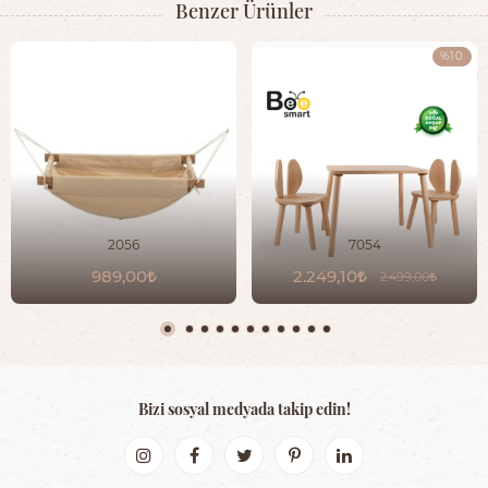
Benzer Ürünler
%10
2056
7054
989,00
2.249,10
2.499,00
Bizi sosyal medyada takip edin!