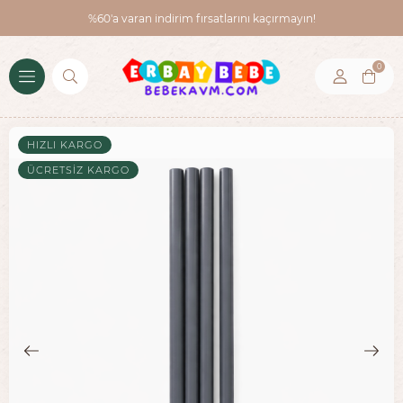
%60'a varan indirim fırsatlarını kaçırmayın!
0
HIZLI KARGO
ÜCRETSIZ KARGO