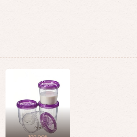
2981
199,00