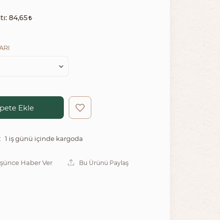
tı:
84,65
ARI
pete Ekle
1 iş günü içinde kargoda
:
üşünce Haber Ver
Bu Ürünü Paylaş