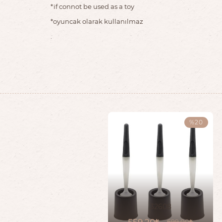
*if connot be used as a toy
*oyuncak olarak kullanılmaz
.
%20
32608
559,20
699,00