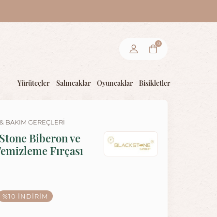
0
Yürüteçler
Salıncaklar
Oyuncaklar
Bisikletler
& BAKIM GEREÇLERI
 Stone Biberon ve
emizleme Fırçası
%10
İNDIRIM