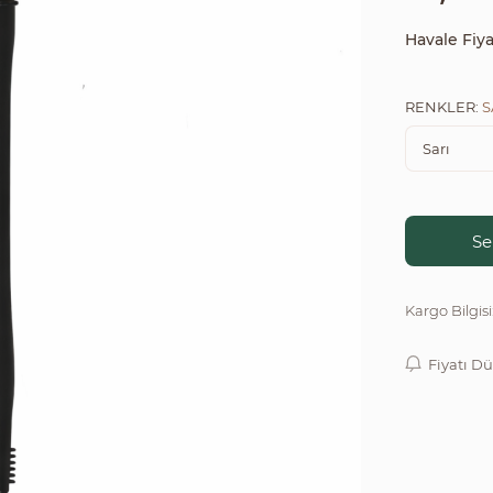
Havale Fiya
RENKLER:
S
Se
Kargo Bilgisi
Fiyatı D