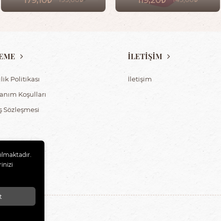
EME
İLETİŞİM
ilik Politikası
İletişim
lanım Koşulları
ış Sözleşmesi
nılmaktadır.
inizi
t
 Tüm