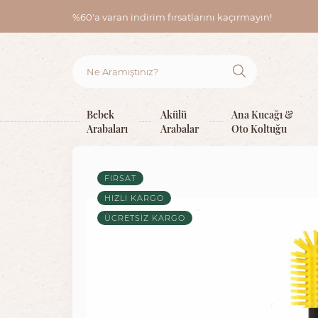
%60'a varan indirim fırsatlarını kaçırmayın!
Bebek
Akülü
Ana Kucağı &
Arabaları
Arabalar
Oto Koltuğu
FIRSAT
HIZLI KARGO
ÜCRETSIZ KARGO