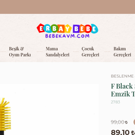
Beşik &
Mama
Çocuk
Bakım
Oyun Parkı
Sandalyeleri
Gereçleri
Gereçleri
BESLENME 
F Black
Emzik T
2783
99,00
89,10