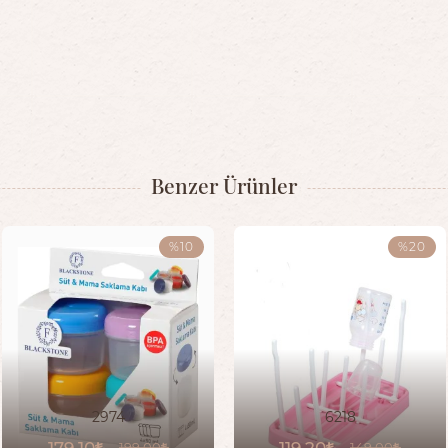
Benzer Ürünler
%10
%20
2974
6218
179,10
119,20
199,00
149,00