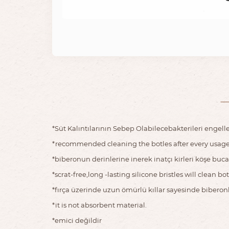
*Süt Kalıntılarının Sebep Olabilecebakterileri engel
*recommended cleaning the botles after every usages
*biberonun derinlerine inerek inatçı kirleri köşe bucak
*scrat-free,long -lasting silicone bristles will clean bo
*fırça üzerinde uzun ömürlü kıllar sayesinde biberon
*it is not absorbent material.
*emici değildir