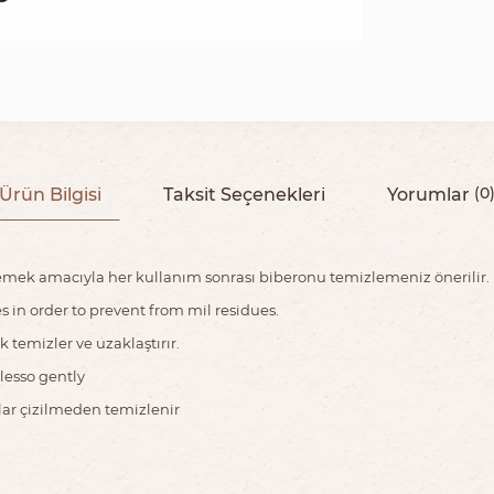
Ürün Bilgisi
Taksit Seçenekleri
Yorumlar
(0
lemek amacıyla her kullanım sonrası biberonu temizlemeniz önerilir.
 in order to prevent from mil residues.
 temizler ve uzaklaştırır.
tlesso gently
lar çizilmeden temizlenir