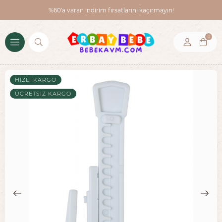
%60'a varan indirim fırsatlarını kaçırmayın!
0
HIZLI KARGO
ÜCRETSIZ KARGO