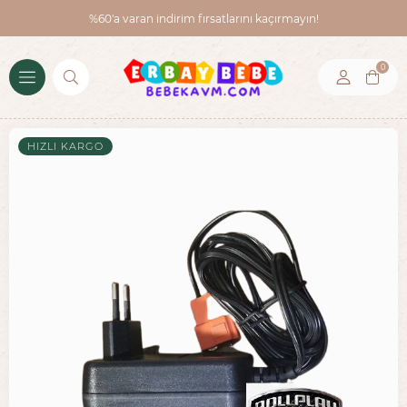
%60'a varan indirim fırsatlarını kaçırmayın!
0
HIZLI KARGO