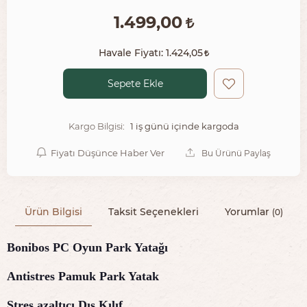
1.499,00
Havale Fiyatı:
1.424,05
Sepete Ekle
1 iş günü içinde kargoda
Kargo Bilgisi:
Fiyatı Düşünce Haber Ver
Bu Ürünü Paylaş
Ürün Bilgisi
Taksit Seçenekleri
Yorumlar
(0)
Bonibos PC Oyun Park Yatağı
Antistres Pamuk Park Yatak
Stres azaltıcı Dış Kılıf