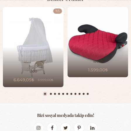
%5
18660
1.599,00
1300
6.649,05
6.999,00
Bizi sosyal medyada takip edin!