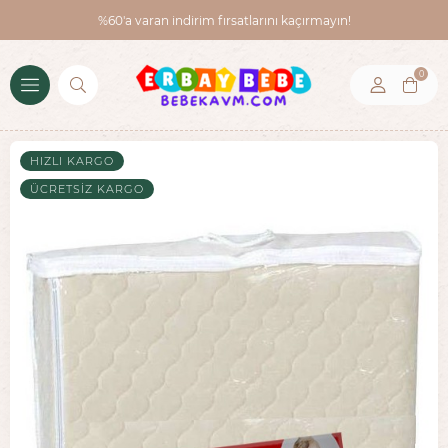
%60'a varan indirim fırsatlarını kaçırmayın!
0
HIZLI KARGO
ÜCRETSIZ KARGO