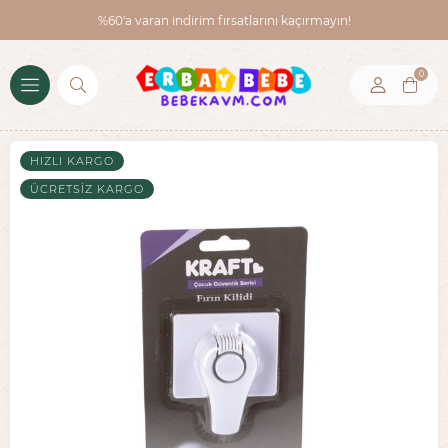
%60'a varan indirim fırsatlarını kaçırmayın!
0
HIZLI KARGO
ÜCRETSIZ KARGO