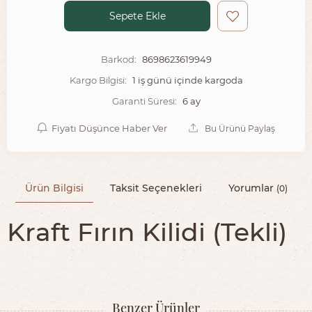
Sepete Ekle
8698623619949
Barkod:
1 iş günü içinde kargoda
Kargo Bilgisi:
6 ay
Garanti Süresi:
Fiyatı Düşünce Haber Ver
Bu Ürünü Paylaş
Ürün Bilgisi
Taksit Seçenekleri
Yorumlar
(0)
Kraft Fırın Kilidi (Tekli)
Benzer Ürünler