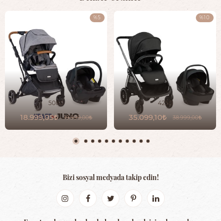
%5
%10
5080
4250
18.999,05
35.099,10
19.999,00
38.999,00
Bizi sosyal medyada takip edin!