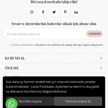
Bizi sosyal medyada takip edin!
Fırsat ve duyurulardan haberdar olmak için abone olun
GÖNDER
Gizlilik politikasını
okudum ve elektronik posta almayı kabul ediyorum.
KURUMSAL
ÖDEME
İLETİŞİM
Size daha iyi hizmet verebilmek için internet sitemizde çerezler
kullanılmaktadır. Çerez Politikaları Aydınlatma Metni’ni okuyabilir
ve dilerseniz tercihlerinizi değiştirebilirsiniz.
© 2020
ERBAYBEBE BİSİKLET VE ÇOCUK GEREÇLERİ
. Tüm hakları
saklıdır.
Tercihleri Ayarla
Tümünü Kabul Et