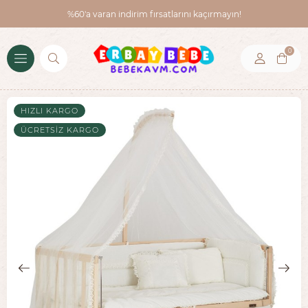
%60'a varan indirim fırsatlarını kaçırmayın!
0
HIZLI KARGO
ÜCRETSIZ KARGO