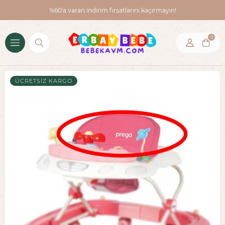
%60'a varan indirim fırsatlarını kaçırmayın!
0
ÜCRETSIZ KARGO