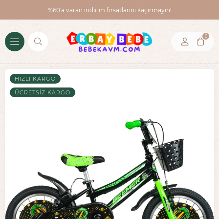
%60'a varan indirim fırsatlarını kaçırmayın!
0
HIZLI KARGO
ÜCRETSIZ KARGO