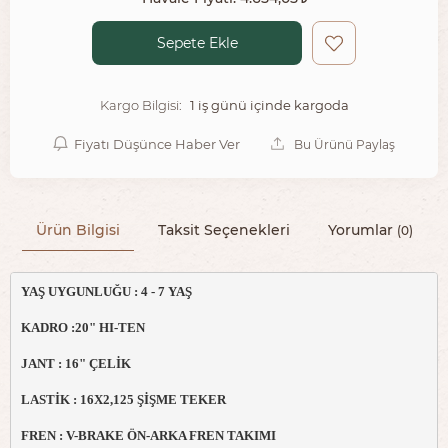
Sepete Ekle
1 iş günü içinde kargoda
Kargo Bilgisi:
Fiyatı Düşünce Haber Ver
Bu Ürünü Paylaş
Ürün Bilgisi
Taksit Seçenekleri
Yorumlar
(0)
YAŞ UYGUNLUĞU : 4 - 7 YAŞ

KADRO :20" HI-TEN

JANT : 16" ÇELİK

LASTİK : 16X2,125 ŞİŞME TEKER

FREN : V-BRAKE ÖN-ARKA FREN TAKIMI
