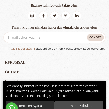
Bizi sosyal medyada takip edin!
Fırsat ve duyurulardan haberdar olmak için abone olun
GÖNDER
Gizlilik politikasını
okudum ve elektronik posta almayı kabul ediyorum.
KURUMSAL
ÖDEME
İLETİŞİM
Size daha iyi hizmet verebilmek için internet sitemizde çerezler
kullanılmaktadır. Çerez Politikaları Aydınlatma Metni’ni okuyabilir
ve dilerseniz tercihlerinizi değiştirebilirsiniz.
© 2020
ERBAYBEBE BİSİKLET VE ÇOCUK GEREÇLERİ
. Tüm hakları
saklıdır.
Tercihleri Ayarla
Tümünü Kabul Et