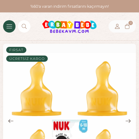
%60'a varan indirim fırsatlarını kaçırmayın!
0
FIRSAT
ÜCRETSIZ KARGO