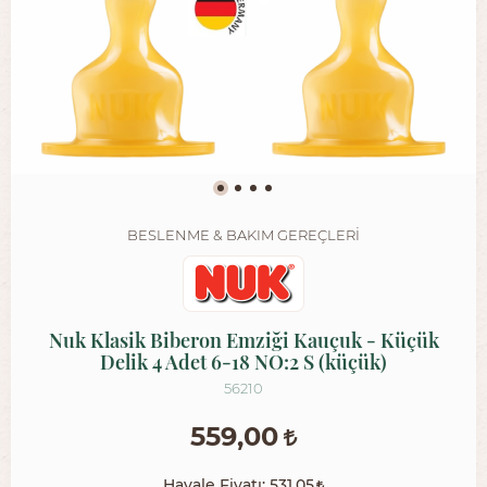
BESLENME & BAKIM GEREÇLERI
Nuk Klasik Biberon Emziği Kauçuk - Küçük
Delik 4 Adet 6-18 NO:2 S (küçük)
56210
559,00
Havale Fiyatı:
531,05