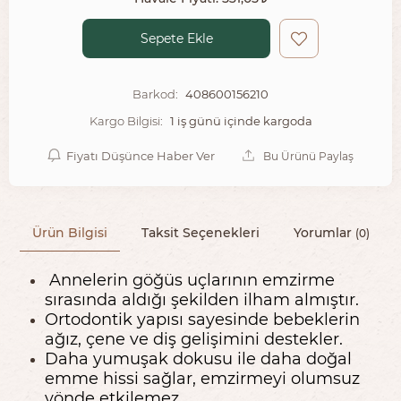
Sepete Ekle
408600156210
Barkod:
1 iş günü içinde kargoda
Kargo Bilgisi:
Fiyatı Düşünce Haber Ver
Bu Ürünü Paylaş
Ürün Bilgisi
Taksit Seçenekleri
Yorumlar
(0)
Annelerin göğüs uçlarının emzirme
sırasında aldığı şekilden ilham almıştır.
Ortodontik yapısı sayesinde bebeklerin
ağız, çene ve diş gelişimini destekler.
Daha yumuşak dokusu ile daha doğal
emme hissi sağlar, emzirmeyi olumsuz
yönde etkilemez.