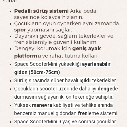
sunar.
Pedallı sürüş sistemi
Arka pedal
sayesinde kolayca hızlanın.
Çocukların oyun oynarken aynı zamanda
spor
yapmasını sağlar.
Dayanıklı gövde, sağlam tekerlekler ve
fren sistemiyle güvenli kullanım.
Dengeyi korumak için
geniş ayak
platformu
ve rahat tutma kolları.
Space
Scooter
Mini yüksekliği
ayarlanabilir
gidon (50cm-75cm)
S
ürüş sırasında süper havalı
ışıklı
tekerlekler
Çocukların scooter üzerinde daha iyi
denge
de
durmasını sağlayan iki ön tekerleğe sahiptir.
Yüksek
manevra
kabiliyeti ve tehlike anında
benzersiz manuel gidondan
fren
leme sistemi
Space
Scooter
Mini 3 yaş ve sonrası çocuklar