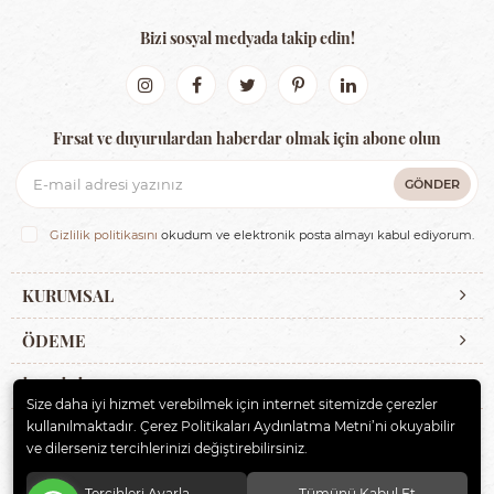
Bizi sosyal medyada takip edin!
Fırsat ve duyurulardan haberdar olmak için abone olun
GÖNDER
Gizlilik politikasını
okudum ve elektronik posta almayı kabul ediyorum.
KURUMSAL
ÖDEME
İLETİŞİM
Size daha iyi hizmet verebilmek için internet sitemizde çerezler
kullanılmaktadır. Çerez Politikaları Aydınlatma Metni’ni okuyabilir
ve dilerseniz tercihlerinizi değiştirebilirsiniz.
© 2020
ERBAYBEBE BİSİKLET VE ÇOCUK GEREÇLERİ
. Tüm hakları
saklıdır.
Tercihleri Ayarla
Tümünü Kabul Et