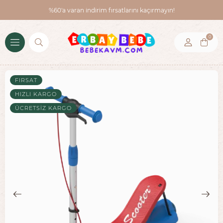
%60'a varan indirim fırsatlarını kaçırmayın!
0
FIRSAT
HIZLI KARGO
ÜCRETSIZ KARGO