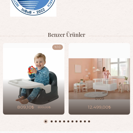
Benzer Ürünler
%10
8794
0709
809,10
12.499,00
899,00