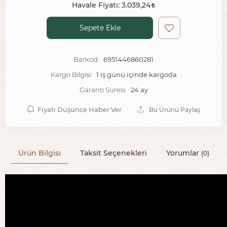
Havale Fiyatı:
3.039,24
Sepete Ekle
6951446860281
Barkod:
1 iş günü içinde kargoda
Kargo Bilgisi:
24 ay
Garanti Süresi:
Fiyatı Düşünce Haber Ver
Bu Ürünü Paylaş
Ürün Bilgisi
Taksit Seçenekleri
Yorumlar
(0)