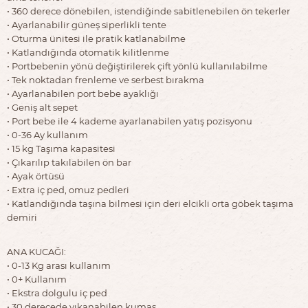
• 360 derece dönebilen, istendiğinde sabitlenebilen ön tekerler
• Ayarlanabilir güneş siperlikli tente
• Oturma ünitesi ile pratik katlanabilme
• Katlandığında otomatik kilitlenme
• Portbebenin yönü değiştirilerek çift yönlü kullanılabilme
• Tek noktadan frenleme ve serbest bırakma
• Ayarlanabilen port bebe ayaklığı
• Geniş alt sepet
• Port bebe ile 4 kademe ayarlanabilen yatış pozisyonu
• 0-36 Ay kullanım
• 15 kg Taşıma kapasitesi
• Çıkarılıp takılabilen ön bar
• Ayak örtüsü
• Extra iç ped, omuz pedleri
• Katlandığında taşına bilmesi için deri elcikli orta göbek taşıma
demiri
ANA KUCAĞI:
• 0-13 Kg arası kullanım
• 0+ Kullanım
• Ekstra dolgulu iç ped
• 30 derecede yıkanabilen kumaş