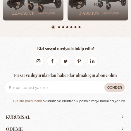
1322
1438
22.499,10
13.499,10
24.999,00
14.999,00
Bizi sosyal medyada takip edin!
Fırsat ve duyurulardan haberdar olmak için abone olun
GÖNDER
Gizlilik politikasını
okudum ve elektronik posta almayı kabul ediyorum.
KURUMSAL
ÖDEME