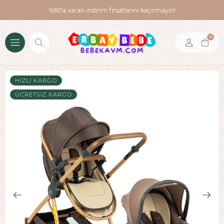
%60'a varan indirim fırsatlarını kaçırmayın!
0
HIZLI KARGO
ÜCRETSIZ KARGO