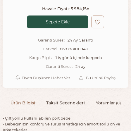
Havale Fiyatı:
5.984,15
Sepete Ekle
24 Ay Garanti
Garanti Süresi:
8683781011940
Barkod:
1 iş günü içinde kargoda
Kargo Bilgisi:
24 ay
Garanti Süresi:
Fiyatı Düşünce Haber Ver
Bu Ürünü Paylaş
Ürün Bilgisi
Taksit Seçenekleri
Yorumlar
(0)
• Çift yönlü kullanılabilen port bebe
• Bebeğinizin konforu ve sürüş rahatlığı için amortisörlü ön ve
arka tekerler