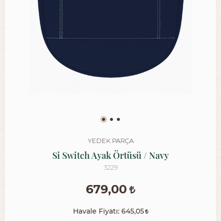
YEDEK PARÇA
Si Switch Ayak Örtüsü / Navy
3229
679,00
Havale Fiyatı:
645,05