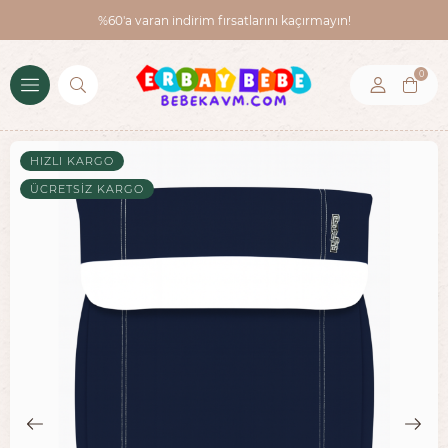
%60'a varan indirim fırsatlarını kaçırmayın!
0
HIZLI KARGO
ÜCRETSIZ KARGO