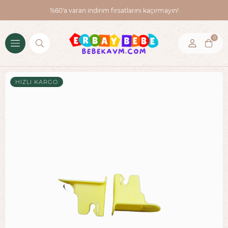
%60'a varan indirim fırsatlarını kaçırmayın!
0
HIZLI KARGO