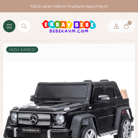
%60'a varan indirim fırsatlarını kaçırmayın!
0
HIZLI KARGO