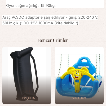
Oyuncağın ağırlığı: 15.90kg.
Araç AC/DC adaptörle şarj ediliyor - giriş: 220-240 V,
50Hz çıkış: DC 12V, 1000mA (kite dahildir).
Benzer Ürünler
8324
8129
1.199,00
749,00