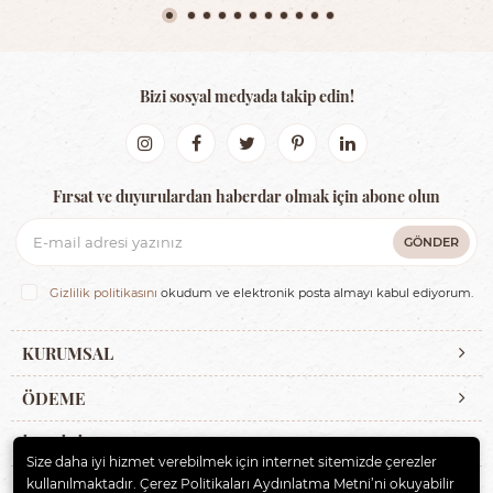
Bizi sosyal medyada takip edin!
Fırsat ve duyurulardan haberdar olmak için abone olun
GÖNDER
Gizlilik politikasını
okudum ve elektronik posta almayı kabul ediyorum.
KURUMSAL
ÖDEME
İLETİŞİM
Size daha iyi hizmet verebilmek için internet sitemizde çerezler
kullanılmaktadır. Çerez Politikaları Aydınlatma Metni’ni okuyabilir