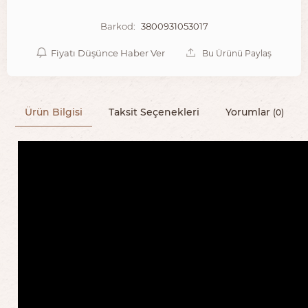
3800931053017
Barkod:
Fiyatı Düşünce Haber Ver
Bu Ürünü Paylaş
Ürün Bilgisi
Taksit Seçenekleri
Yorumlar
(0)