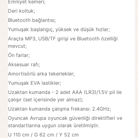
Emniyet kemeri;
Deri koltuk;
Bluetooth bağlantısı;
Yumuşak başlangıç, yüksek ve düşük hızlar;
Araçta MP3, USB/TF girişi ve Bluetooth özelliği
mevcut;
Ön farlar;
Aksesuar rafı;
Amortisörlü arka tekerlekler;
Yumuşak EVA lastikler;
Uzaktan kumanda - 2 adet AAA (LR3)/1.5V pil ile
çalışır (set içerisinde yer almaz);
Uzaktan kumanda çalışma frekansı: 2.4GHz;
Oyuncak Avrupa oyuncak güvenliği direktifleri ve
standartlarına uygun olarak üretilmiştir.
U 110 cm / G 62 cm / Y 52 cm