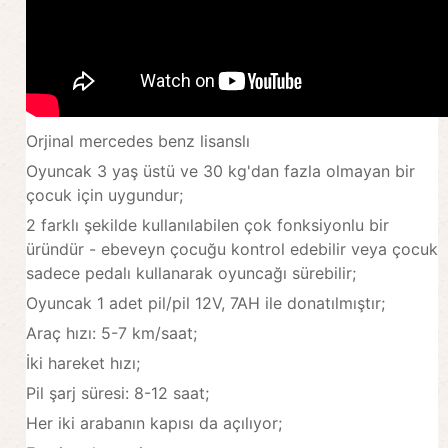
Orjinal mercedes benz lisanslı
Oyuncak 3 yaş üstü ve 30 kg'dan fazla olmayan bir
çocuk için uygundur;
2 farklı şekilde kullanılabilen çok fonksiyonlu bir
üründür - ebeveyn çocuğu kontrol edebilir veya çocuk
sadece pedalı kullanarak oyuncağı sürebilir;
Oyuncak 1 adet pil/pil 12V, 7AH ile donatılmıştır;
Araç hızı: 5-7 km/saat;
İki hareket hızı;
Pil şarj süresi: 8-12 saat;
Her iki arabanın kapısı da açılıyor;