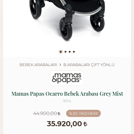
BEBEK ARABALARI
B.ARABALARI ÇIFT YÖNLÜ
Mamas Papas Ocarro Bebek Arabası Grey Mist
9114
44.900,00
%20
İNDIRIM
35.920,00