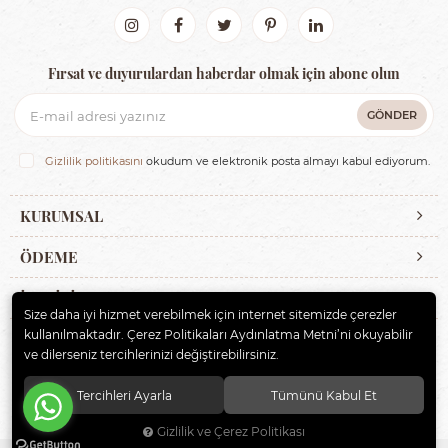
Fırsat ve duyurulardan haberdar olmak için abone olun
GÖNDER
Gizlilik politikasını
okudum ve elektronik posta almayı kabul ediyorum.
KURUMSAL
ÖDEME
İLETİŞİM
Size daha iyi hizmet verebilmek için internet sitemizde çerezler
kullanılmaktadır. Çerez Politikaları Aydınlatma Metni’ni okuyabilir
ve dilerseniz tercihlerinizi değiştirebilirsiniz.
© 2020
ERBAYBEBE BİSİKLET VE ÇOCUK GEREÇLERİ
. Tüm hakları
saklıdır.
Tercihleri Ayarla
Tümünü Kabul Et
Gizlilik ve Çerez Politikası