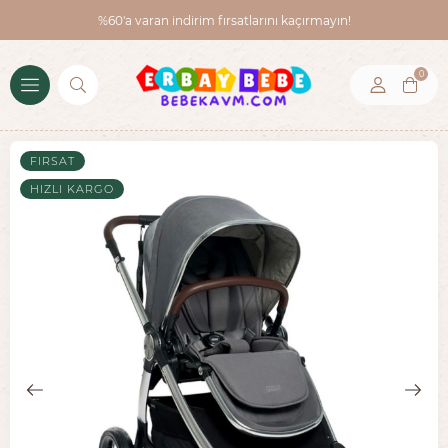
%60'a varan indirim fırsatlarını kaçırmayın!
0
FIRSAT
HIZLI KARGO