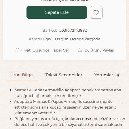
Sepete Ekle
5031672143882
Barkod:
1 iş günü içinde kargoda
Kargo Bilgisi:
Fiyatı Düşünce Haber Ver
Bu Ürünü Paylaş
Ürün Bilgisi
Taksit Seçenekleri
Yorumlar
(0)
Mamas & Papas Armadillo Adaptör, bebek arabasına ana
kucağını bağlamak için üretilmiştir.
Adaptörü Mamas & Papas Armadillo şasesine monte
ettikten sonra ana kucağını şasenin üzerine yerleştirip
kilitlemeniz yeterlidir.
Bağlantı yer tasarrufu için, kullanıcı dostu bir çözüm ve son
derece hafif ve çok yönlü bir seyahat sistemi sunmaktadır.