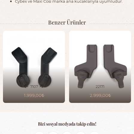
Cybex ve Maxi Cosi marka ana kucaklarıyla uyumludur.
Benzer Ürünler
7107
22171
1.999,00
2.999,00
Bizi sosyal medyada takip edin!