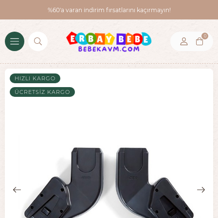
%60'a varan indirim fırsatlarını kaçırmayın!
0
HIZLI KARGO
ÜCRETSIZ KARGO