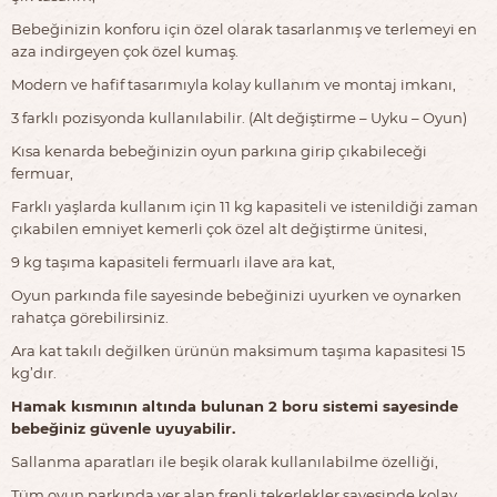
Bebeğinizin konforu için özel olarak tasarlanmış ve terlemeyi en
aza indirgeyen çok özel kumaş.
Modern ve hafif tasarımıyla kolay kullanım ve montaj imkanı,
3 farklı pozisyonda kullanılabilir. (Alt değiştirme – Uyku – Oyun)
Kısa kenarda bebeğinizin oyun parkına girip çıkabileceği
fermuar,
Farklı yaşlarda kullanım için 11 kg kapasiteli ve istenildiği zaman
çıkabilen emniyet kemerli çok özel alt değiştirme ünitesi,
9 kg taşıma kapasiteli fermuarlı ilave ara kat,
Oyun parkında file sayesinde bebeğinizi uyurken ve oynarken
rahatça görebilirsiniz.
Ara kat takılı değilken ürünün maksimum taşıma kapasitesi 15
kg’dır.
Hamak kısmının altında bulunan 2 boru sistemi sayesinde
bebeğiniz güvenle uyuyabilir.
Sallanma aparatları ile beşik olarak kullanılabilme özelliği,
Tüm oyun parkında yer alan frenli tekerlekler sayesinde kolay