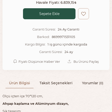
Havale Fiyatı:
6.839,15
Sepete Ekle
24 Ay Garanti
Garanti Süresi:
8699971531105
Barkod:
1 iş günü içinde kargoda
Kargo Bilgisi:
24 ay
Garanti Süresi:
Fiyatı Düşünce Haber Ver
Bu Ürünü Paylaş
Ürün Bilgisi
Taksit Seçenekleri
Yorumlar
(0)
Ölçü içten içe 70*120 cm,
Ahşap kaplama ve Alüminyum dizayn,
Şık tasarım,