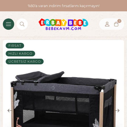
%60'a varan indirim fırsatlarını kaçırmayın!
0
FIRSAT
HIZLI KARGO
ÜCRETSIZ KARGO