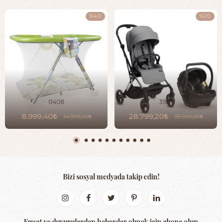
%40
%20
0408
3925
8.999,40
28.799,20
14.999,00
35.999,00
Bizi sosyal medyada takip edin!
Fırsat ve duyurulardan haberdar olmak için abone olun