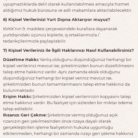
uyuşmazlıklarda delil olarak kullanılabilmesi amacıyla hizmet
aldığımız hukuk bürosuna ve adli makamlara aktarılabilecektir.
6) Kişisel Verilerinizi Yurt Dışına Aktarıyor muyuz?
KVKK’nın 9. maddesi çerçevesindeki kurallara dayanarak
yurtdışındaki üçüncü kişilerle, iş ortaklarımızla /
tedarikçilerimizle paylaşılabilir.
7) Kişisel Verileriniz ile İlgili Haklarınızı Nasıl Kullanabilirsiniz?
Düzeltme Hakkı:
Yanlış olduğunu düşündüğünüz herhangi bir
kişisel verileriniz mevcut ise, şirketimizden bunun düzeltilmesini
talep etme hakkınız vardır. Aynı zamanda eksik olduğunu
düşündüğünüz herhangi bir kişisel veriniz mevcut ise,
şirketimizden bunun tamamlanmasını talep etme hakkınız da
bulunmaktadır.
Erişim Hakkı:
Şirketimizden kişisel verilerinizin kopyasını talep
etme hakkınız vardır. Bu faaliyet için sizlerden bir miktar ödeme
talep edilebilir.
Rızanızı Geri Çekme:
Şirketimize vermiş olduğunuz açık
rızanızın geri çekilmesinden önce rızaya dayalı olarak
gerçekleştirilen işleme faaliyetinin hukuka uygunluğu
etkilenmeden, herhangi bir zamanda rızayı geri çekme hakkınız