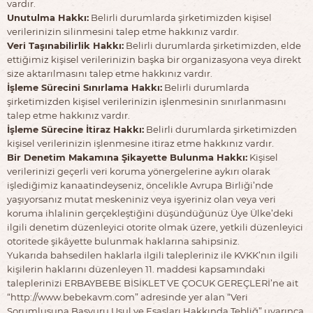
vardır.
Unutulma Hakkı:
Belirli durumlarda şirketimizden kişisel
verilerinizin silinmesini talep etme hakkınız vardır.
Veri Taşınabilirlik Hakkı:
Belirli durumlarda şirketimizden, elde
ettiğimiz kişisel verilerinizin başka bir organizasyona veya direkt
size aktarılmasını talep etme hakkınız vardır.
İşleme Sürecini Sınırlama Hakkı:
Belirli durumlarda
şirketimizden kişisel verilerinizin işlenmesinin sınırlanmasını
talep etme hakkınız vardır.
İşleme Sürecine İtiraz Hakkı:
Belirli durumlarda şirketimizden
kişisel verilerinizin işlenmesine itiraz etme hakkınız vardır.
Bir Denetim Makamına Şikayette Bulunma Hakkı:
Kişisel
verilerinizi geçerli veri koruma yönergelerine aykırı olarak
işlediğimiz kanaatindeyseniz, öncelikle Avrupa Birliği’nde
yaşıyorsanız mutat meskeniniz veya işyeriniz olan veya veri
koruma ihlalinin gerçekleştiğini düşündüğünüz Üye Ülke’deki
ilgili denetim düzenleyici otorite olmak üzere, yetkili düzenleyici
otoritede şikâyette bulunmak haklarına sahipsiniz.
Yukarıda bahsedilen haklarla ilgili talepleriniz ile KVKK’nın ilgili
kişilerin haklarını düzenleyen 11. maddesi kapsamındaki
taleplerinizi ERBAYBEBE BİSİKLET VE ÇOCUK GEREÇLERİ’ne ait
“http://www.bebekavm.com” adresinde yer alan “Veri
Sorumlusuna Başvuru Usul ve Esasları Hakkında Tebliğ” uyarınca