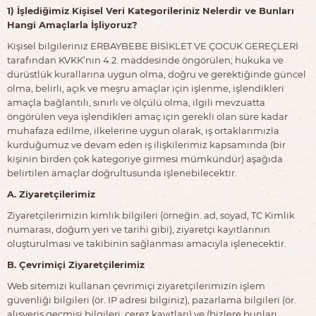
1) İşlediğimiz Kişisel Veri Kategorileriniz Nelerdir ve Bunları
Hangi Amaçlarla İşliyoruz?
Kişisel bilgileriniz ERBAYBEBE BİSİKLET VE ÇOCUK GEREÇLERİ
tarafından KVKK’nın 4.2. maddesinde öngörülen; hukuka ve
dürüstlük kurallarına uygun olma, doğru ve gerektiğinde güncel
olma, belirli, açık ve meşru amaçlar için işlenme, işlendikleri
amaçla bağlantılı, sınırlı ve ölçülü olma, ilgili mevzuatta
öngörülen veya işlendikleri amaç için gerekli olan süre kadar
muhafaza edilme, ilkelerine uygun olarak, iş ortaklarımızla
kurduğumuz ve devam eden iş ilişkilerimiz kapsamında (bir
kişinin birden çok kategoriye girmesi mümkündür) aşağıda
belirtilen amaçlar doğrultusunda işlenebilecektir.
A. Ziyaretçilerimiz
Ziyaretçilerimizin kimlik bilgileri (örneğin. ad, soyad, TC Kimlik
numarası, doğum yeri ve tarihi gibi), ziyaretçi kayıtlarının
oluşturulması ve takibinin sağlanması amacıyla işlenecektir.
B. Çevrimiçi Ziyaretçilerimiz
Web sitemizi kullanan çevrimiçi ziyaretçilerimizin işlem
güvenliği bilgileri (ör. IP adresi bilginiz), pazarlama bilgileri (ör.
alışveriş geçmişi bilgileri, çerez kayıtları) ve (bizlere bunları