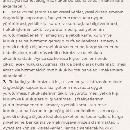
amacıyla hizmet aldığımız hukuk bürosuna ve adli makamlara
aktarılabilir.
6.
Tedarikçi çalışanımıza ait kişisel veriler, yasal düzenlemenin
öngördüğü kapsamda, faaliyetlerin mevzuata uygun
yürütülmesi, yetkili kişi, kurum ve kuruluşlara bilgi verilmesi,
hukuk işlerinin takibi ve yürütülmesi iş faaliyetlerinin
yürütülmesi/denetimi amaçlarıyla yetkili kamu kurum ve
kuruluşlarına; hizmetin gereği gibi ifa edilebilmesi amacıyla
gerekli olduğu ölçüde topluluk şirketlerine, kargo şirketlerine,
tedarikçilere, mali müşavirlik ofisimize ve bankalara
aktarılmaktadır. Ayrıca söz konusu kişisel veriler, ileride
çıkabilecek hukuki uyuşmazlıklarda delil olarak kullanılabilmesi
amacıyla hizmet aldığımız hukuk bürosuna ve adli makamlara
aktarılabilir.
7.
Tedarikçi yetkilimize ait kişisel veriler, yasal düzenlemelerin
öngördüğü kapsamda, faaliyetlerin mevzuata uygun
yürütülmesi, hukuk işlerinin takibi ve yürütülmesi, yetkili kişi,
kurum ve kuruluşlara bilgi verilmesi, iş faaliyetlerinin
yürütülmesi/denetimi amacıyla yetkili kamu kurum ve
kuruluşlarına; hizmetin gereği gibi ifa edilebilmesi amacıyla
gerekli olduğu ölçüde topluluk şirketlerine, tedarikçilere, kargo
şirketlerine, bankalara ve mali müşavirimize aktarılmaktadır.
Ayrıca söz konusu kişisel veriler, ileride çıkabilecek hukuki