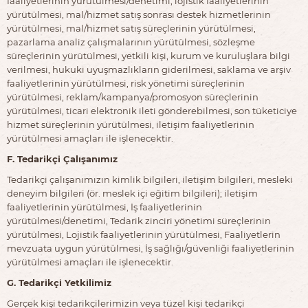
faaliyetlerinin yürütülmesi/denetimi, lojistik faaliyetlerinin
yürütülmesi, mal/hizmet satış sonrası destek hizmetlerinin
yürütülmesi, mal/hizmet satış süreçlerinin yürütülmesi,
pazarlama analiz çalışmalarının yürütülmesi, sözleşme
süreçlerinin yürütülmesi, yetkili kişi, kurum ve kuruluşlara bilgi
verilmesi, hukuki uyuşmazlıkların giderilmesi, saklama ve arşiv
faaliyetlerinin yürütülmesi, risk yönetimi süreçlerinin
yürütülmesi, reklam/kampanya/promosyon süreçlerinin
yürütülmesi, ticari elektronik ileti gönderebilmesi, son tüketiciye
hizmet süreçlerinin yürütülmesi, iletişim faaliyetlerinin
yürütülmesi amaçları ile işlenecektir.
F. Tedarikçi Çalışanımız
Tedarikçi çalışanımızın kimlik bilgileri, iletişim bilgileri, mesleki
deneyim bilgileri (ör. meslek içi eğitim bilgileri); iletişim
faaliyetlerinin yürütülmesi, İş faaliyetlerinin
yürütülmesi/denetimi, Tedarik zinciri yönetimi süreçlerinin
yürütülmesi, Lojistik faaliyetlerinin yürütülmesi, Faaliyetlerin
mevzuata uygun yürütülmesi, İş sağlığı/güvenliği faaliyetlerinin
yürütülmesi amaçları ile işlenecektir.
G. Tedarikçi Yetkilimiz
Gerçek kişi tedarikçilerimizin veya tüzel kişi tedarikçi