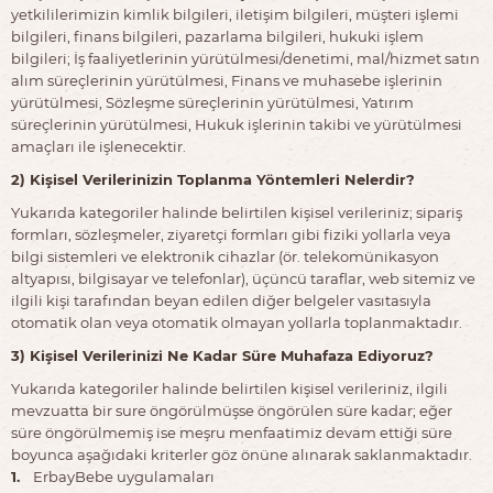
yetkililerimizin kimlik bilgileri, iletişim bilgileri, müşteri işlemi
bilgileri, finans bilgileri, pazarlama bilgileri, hukuki işlem
bilgileri; İş faaliyetlerinin yürütülmesi/denetimi, mal/hizmet satın
alım süreçlerinin yürütülmesi, Finans ve muhasebe işlerinin
yürütülmesi, Sözleşme süreçlerinin yürütülmesi, Yatırım
süreçlerinin yürütülmesi, Hukuk işlerinin takibi ve yürütülmesi
amaçları ile işlenecektir.
2) Kişisel Verilerinizin Toplanma Yöntemleri Nelerdir?
Yukarıda kategoriler halinde belirtilen kişisel verileriniz; sipariş
formları, sözleşmeler, ziyaretçi formları gibi fiziki yollarla veya
bilgi sistemleri ve elektronik cihazlar (ör. telekomünikasyon
altyapısı, bilgisayar ve telefonlar), üçüncü taraflar, web sitemiz ve
ilgili kişi tarafından beyan edilen diğer belgeler vasıtasıyla
otomatik olan veya otomatik olmayan yollarla toplanmaktadır.
3) Kişisel Verilerinizi Ne Kadar Süre Muhafaza Ediyoruz?
Yukarıda kategoriler halinde belirtilen kişisel verileriniz, ilgili
mevzuatta bir sure öngörülmüşse öngörülen süre kadar; eğer
süre öngörülmemiş ise meşru menfaatimiz devam ettiği süre
boyunca aşağıdaki kriterler göz önüne alınarak saklanmaktadır.
1.
ErbayBebe uygulamaları