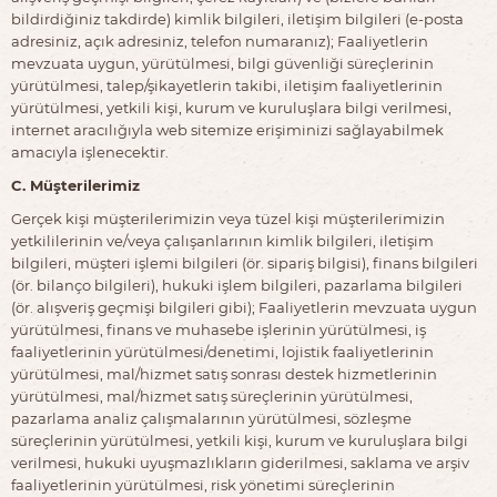
bildirdiğiniz takdirde) kimlik bilgileri, iletişim bilgileri (e-posta
adresiniz, açık adresiniz, telefon numaranız); Faaliyetlerin
mevzuata uygun, yürütülmesi, bilgi güvenliği süreçlerinin
yürütülmesi, talep/şikayetlerin takibi, iletişim faaliyetlerinin
yürütülmesi, yetkili kişi, kurum ve kuruluşlara bilgi verilmesi,
internet aracılığıyla web sitemize erişiminizi sağlayabilmek
amacıyla işlenecektir.
C. Müşterilerimiz
Gerçek kişi müşterilerimizin veya tüzel kişi müşterilerimizin
yetkililerinin ve/veya çalışanlarının kimlik bilgileri, iletişim
bilgileri, müşteri işlemi bilgileri (ör. sipariş bilgisi), finans bilgileri
(ör. bilanço bilgileri), hukuki işlem bilgileri, pazarlama bilgileri
(ör. alışveriş geçmişi bilgileri gibi); Faaliyetlerin mevzuata uygun
yürütülmesi, finans ve muhasebe işlerinin yürütülmesi, iş
faaliyetlerinin yürütülmesi/denetimi, lojistik faaliyetlerinin
yürütülmesi, mal/hizmet satış sonrası destek hizmetlerinin
yürütülmesi, mal/hizmet satış süreçlerinin yürütülmesi,
pazarlama analiz çalışmalarının yürütülmesi, sözleşme
süreçlerinin yürütülmesi, yetkili kişi, kurum ve kuruluşlara bilgi
verilmesi, hukuki uyuşmazlıkların giderilmesi, saklama ve arşiv
faaliyetlerinin yürütülmesi, risk yönetimi süreçlerinin