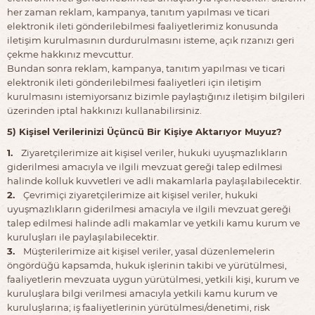
her zaman reklam, kampanya, tanıtım yapılması ve ticari
elektronik ileti gönderilebilmesi faaliyetlerimiz konusunda
iletişim kurulmasının durdurulmasını isteme, açık rızanızı geri
çekme hakkınız mevcuttur.
Bundan sonra reklam, kampanya, tanıtım yapılması ve ticari
elektronik ileti gönderilebilmesi faaliyetleri için iletişim
kurulmasını istemiyorsanız bizimle paylaştığınız iletişim bilgileri
üzerinden iptal hakkınızı kullanabilirsiniz.
5) Kişisel Verilerinizi Üçüncü Bir Kişiye Aktarıyor Muyuz?
1.
Ziyaretçilerimize ait kişisel veriler, hukuki uyuşmazlıkların
giderilmesi amacıyla ve ilgili mevzuat gereği talep edilmesi
halinde kolluk kuvvetleri ve adli makamlarla paylaşılabilecektir.
2.
Çevrimiçi ziyaretçilerimize ait kişisel veriler, hukuki
uyuşmazlıkların giderilmesi amacıyla ve ilgili mevzuat gereği
talep edilmesi halinde adli makamlar ve yetkili kamu kurum ve
kuruluşları ile paylaşılabilecektir.
3.
Müşterilerimize ait kişisel veriler, yasal düzenlemelerin
öngördüğü kapsamda, hukuk işlerinin takibi ve yürütülmesi,
faaliyetlerin mevzuata uygun yürütülmesi, yetkili kişi, kurum ve
kuruluşlara bilgi verilmesi amacıyla yetkili kamu kurum ve
kuruluşlarına; iş faaliyetlerinin yürütülmesi/denetimi, risk