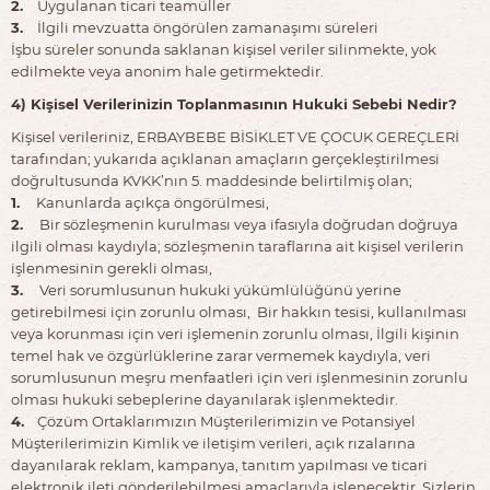
2.
Uygulanan ticari teamüller
3.
İlgili mevzuatta öngörülen zamanaşımı süreleri
İşbu süreler sonunda saklanan kişisel veriler silinmekte, yok
edilmekte veya anonim hale getirmektedir.
4) Kişisel Verilerinizin Toplanmasının Hukuki Sebebi Nedir?
Kişisel verileriniz, ERBAYBEBE BİSİKLET VE ÇOCUK GEREÇLERİ
tarafından; yukarıda açıklanan amaçların gerçekleştirilmesi
doğrultusunda KVKK’nın 5. maddesinde belirtilmiş olan;
1.
Kanunlarda açıkça öngörülmesi,
2.
Bir sözleşmenin kurulması veya ifasıyla doğrudan doğruya
ilgili olması kaydıyla; sözleşmenin taraflarına ait kişisel verilerin
işlenmesinin gerekli olması,
3.
Veri sorumlusunun hukuki yükümlülüğünü yerine
getirebilmesi için zorunlu olması, Bir hakkın tesisi, kullanılması
veya korunması için veri işlemenin zorunlu olması, İlgili kişinin
temel hak ve özgürlüklerine zarar vermemek kaydıyla, veri
sorumlusunun meşru menfaatleri için veri işlenmesinin zorunlu
olması hukuki sebeplerine dayanılarak işlenmektedir.
4.
Çözüm Ortaklarımızın Müşterilerimizin ve Potansiyel
Müşterilerimizin Kimlik ve iletişim verileri, açık rızalarına
dayanılarak reklam, kampanya, tanıtım yapılması ve ticari
elektronik ileti gönderilebilmesi amaçlarıyla işlenecektir. Sizlerin