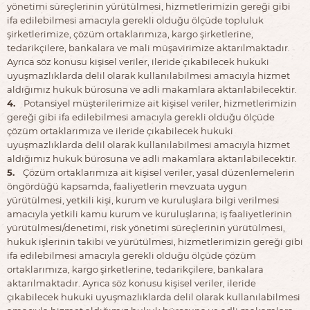
yönetimi süreçlerinin yürütülmesi, hizmetlerimizin gereği gibi
ifa edilebilmesi amacıyla gerekli olduğu ölçüde topluluk
şirketlerimize, çözüm ortaklarımıza, kargo şirketlerine,
tedarikçilere, bankalara ve mali müşavirimize aktarılmaktadır.
Ayrıca söz konusu kişisel veriler, ileride çıkabilecek hukuki
uyuşmazlıklarda delil olarak kullanılabilmesi amacıyla hizmet
aldığımız hukuk bürosuna ve adli makamlara aktarılabilecektir.
4.
Potansiyel müşterilerimize ait kişisel veriler, hizmetlerimizin
gereği gibi ifa edilebilmesi amacıyla gerekli olduğu ölçüde
çözüm ortaklarımıza ve ileride çıkabilecek hukuki
uyuşmazlıklarda delil olarak kullanılabilmesi amacıyla hizmet
aldığımız hukuk bürosuna ve adli makamlara aktarılabilecektir.
5.
Çözüm ortaklarımıza ait kişisel veriler, yasal düzenlemelerin
öngördüğü kapsamda, faaliyetlerin mevzuata uygun
yürütülmesi, yetkili kişi, kurum ve kuruluşlara bilgi verilmesi
amacıyla yetkili kamu kurum ve kuruluşlarına; iş faaliyetlerinin
yürütülmesi/denetimi, risk yönetimi süreçlerinin yürütülmesi,
hukuk işlerinin takibi ve yürütülmesi, hizmetlerimizin gereği gibi
ifa edilebilmesi amacıyla gerekli olduğu ölçüde çözüm
ortaklarımıza, kargo şirketlerine, tedarikçilere, bankalara
aktarılmaktadır. Ayrıca söz konusu kişisel veriler, ileride
çıkabilecek hukuki uyuşmazlıklarda delil olarak kullanılabilmesi