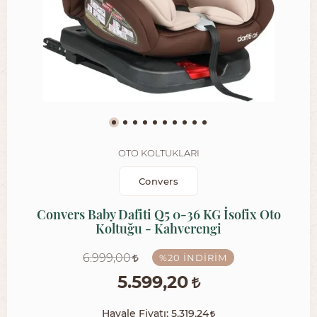
OTO KOLTUKLARI
Convers
Convers Baby Dafiti Q5 0-36 KG İsofix Oto
Koltuğu - Kahverengi
6.999,00
%20
İNDIRIM
5.599,20
Havale Fiyatı:
5.319,24