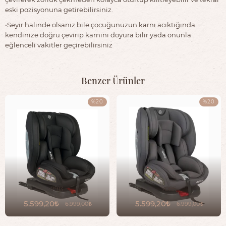
eski pozisyonuna getirebilirsiniz.
•Seyir halinde olsanız bile çocuğunuzun karnı acıktığında
kendinize doğru çevirip karnını doyura bilir yada onunla
eğlenceli vakitler geçirebilirsiniz
Benzer Ürünler
%20
%20
7913
7085
5.599,20
5.599,20
6.999,00
6.999,00