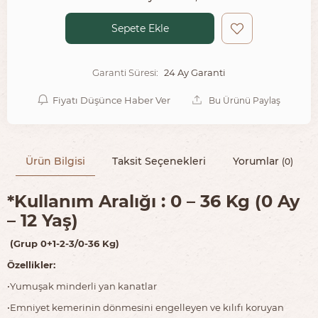
Sepete Ekle
24 Ay Garanti
Garanti Süresi:
Fiyatı Düşünce Haber Ver
Bu Ürünü Paylaş
Ürün Bilgisi
Taksit Seçenekleri
Yorumlar
(0)
*Kullanım Aralığı : 0 – 36 Kg (0 Ay
– 12 Yaş)
(Grup 0+1-2-3/0-36 Kg)
Özellikler:
•Yumuşak minderli yan kanatlar
•Emniyet kemerinin dönmesini engelleyen ve kılıfı koruyan