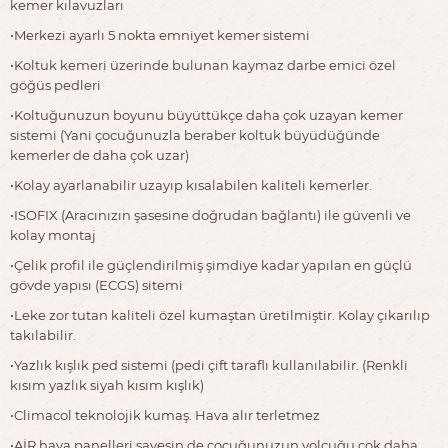
kemer kılavuzları
•Merkezi ayarlı 5 nokta emniyet kemer sistemi
•Koltuk kemeri üzerinde bulunan kaymaz darbe emici özel
göğüs pedleri
•Koltuğunuzun boyunu büyüttükçe daha çok uzayan kemer
sistemi (Yani çocuğunuzla beraber koltuk büyüdüğünde
kemerler de daha çok uzar)
•Kolay ayarlanabilir uzayıp kısalabilen kaliteli kemerler.
•ISOFIX (Aracınızın şasesine doğrudan bağlantı) ile güvenli ve
kolay montaj
•Çelik profil ile güçlendirilmiş şimdiye kadar yapılan en güçlü
gövde yapısı (ECGS) sitemi
•Leke zor tutan kaliteli özel kumaştan üretilmiştir. Kolay çıkarılıp
takılabilir.
•Yazlık kışlık ped sistemi (pedi çift taraflı kullanılabilir. (Renkli
kısım yazlık siyah kısım kışlık)
•Climacol teknolojik kumaş. Hava alır terletmez
•AİR hava panelleri sayesin de çocuğunuzun yolcuğu çok daha