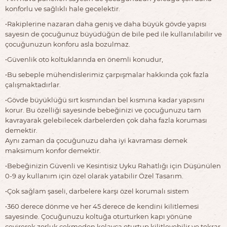
konforlu ve sağlıklı hale gecelektir.
•Rakiplerine nazaran daha geniş ve daha büyük gövde yapısı
sayesin de çocuğunuz büyüdüğün de bile ped ile kullanılabilir ve
çocuğunuzun konforu asla bozulmaz.
•Güvenlik oto koltuklarında en önemli konudur,
•Bu sebeple mühendislerimiz çarpışmalar hakkında çok fazla
çalışmaktadırlar.
•Gövde büyüklüğü sırt kısmından bel kısmına kadar yapısını
korur. Bu özelliği sayesinde bebeğinizi ve çocuğunuzu tam
kavrayarak gelebilecek darbelerden çok daha fazla koruması
demektir.
Aynı zaman da çocuğunuzu daha iyi kavraması demek
maksimum konfor demektir.
•Bebeğinizin Güvenli ve Kesintisiz Uyku Rahatlığı için Düşünülen
0-9 ay kullanım için özel olarak yatabilir Özel Tasarım.
•Çok sağlam şaseli, darbelere karşı özel korumalı sistem
•360 derece dönme ve her 45 derece de kendini kilitlemesi
sayesinde. Çocuğunuzu koltuğa oturturken kapı yönüne
çevirerek zorluk çekmeden kolayca oturtup kilitleyebilir ve tekrar