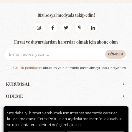
Bizi sosyal medyada takip edin!
Fırsat ve duyurulardan haberdar olmak için abone olun
GÖNDER
Gizlilik politikasını
okudum ve elektronik posta almayı kabul ediyorum.
KURUMSAL
ÖDEME
İLETİŞİM
Size daha iyi hizmet verebilmek için internet sitemizde çerezler
kullanılmaktadır. Çerez Politikaları Aydınlatma Metni’ni okuyabilir
ve dilerseniz tercihlerinizi değiştirebilirsiniz.
© 2020
ERBAYBEBE BİSİKLET VE ÇOCUK GEREÇLERİ
. Tüm hakları
saklıdır.