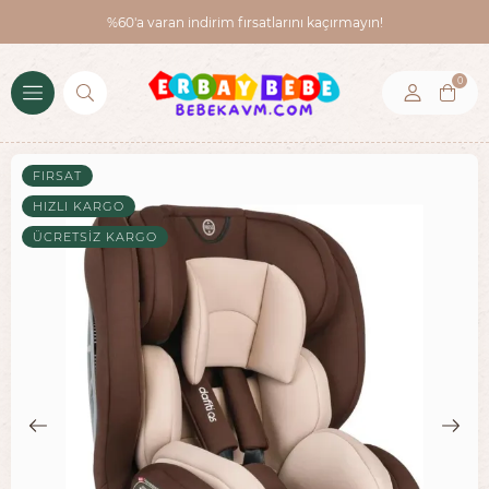
%60'a varan indirim fırsatlarını kaçırmayın!
0
FIRSAT
HIZLI KARGO
ÜCRETSIZ KARGO