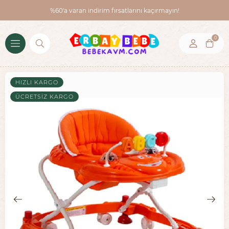
%60'a varan indirim fırsatlarını kaçırmayın!
0
HIZLI KARGO
ÜCRETSIZ KARGO