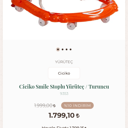
YÜRÜTEÇ
Ciciko
Ciciko Smile Stoplu Yürüteç / Turuncu
9353
1.999,00
%10
İNDIRIM
1.799,10
Havale Fiyatı:
1.709,15