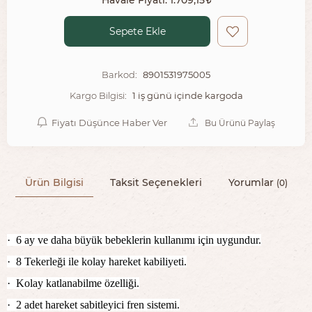
Sepete Ekle
8901531975005
Barkod:
1 iş günü içinde kargoda
Kargo Bilgisi:
Fiyatı Düşünce Haber Ver
Bu Ürünü Paylaş
Ürün Bilgisi
Taksit Seçenekleri
Yorumlar
(0)
·
6 ay ve daha büyük bebeklerin kullanımı için uygundur.
·
8 Tekerleği ile kolay hareket kabiliyeti.
·
Kolay katlanabilme özelliği.
·
2 adet hareket sabitleyici fren sistemi.