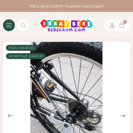
%60'a varan indirim fırsatlarını kaçırmayın!
0
HIZLI KARGO
ÜCRETSIZ KARGO