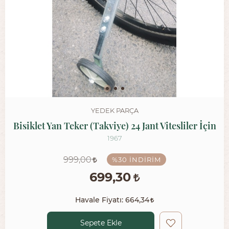
YEDEK PARÇA
Bisiklet Yan Teker (Takviye) 24 Jant Vitesliler İçin
1967
999,00
%30
İNDIRIM
699,30
Havale Fiyatı:
664,34
Sepete Ekle