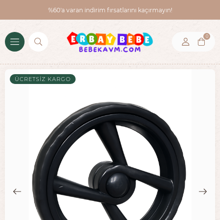
%60'a varan indirim fırsatlarını kaçırmayın!
0
ÜCRETSIZ KARGO