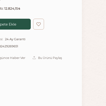
tı:
12.824,15
pete Ekle
24 Ay Garanti
si:
2429269651
üşünce Haber Ver
Bu Ürünü Paylaş