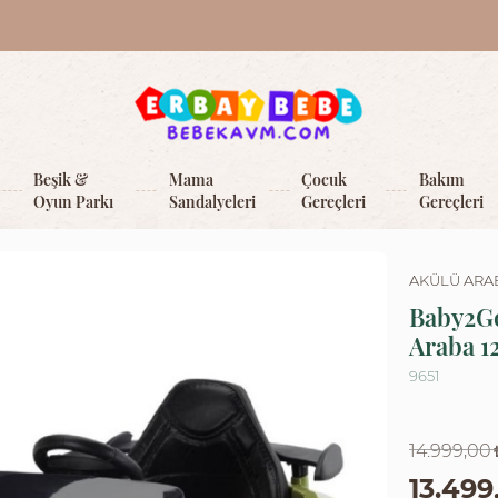
Beşik &
Mama
Çocuk
Bakım
Oyun Parkı
Sandalyeleri
Gereçleri
Gereçleri
AKÜLÜ ARA
Baby2Go
Araba 12
9651
14.999,00
13.499