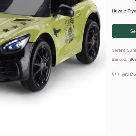
Havale Fiya
Se
Garanti Süre
868
Barkod:
Fiyatı D