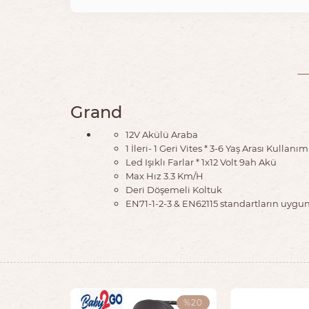
Grand
12V Akülü Araba
1 İleri- 1 Geri Vites * 3-6 Yaş Arası Kullanım
Led Işıklı Farlar * 1x12 Volt 9ah Akü
Max Hız 3.3 Km/H
Deri Döşemeli Koltuk
EN71-1-2-3 & EN62115 standartların uygun 
%20