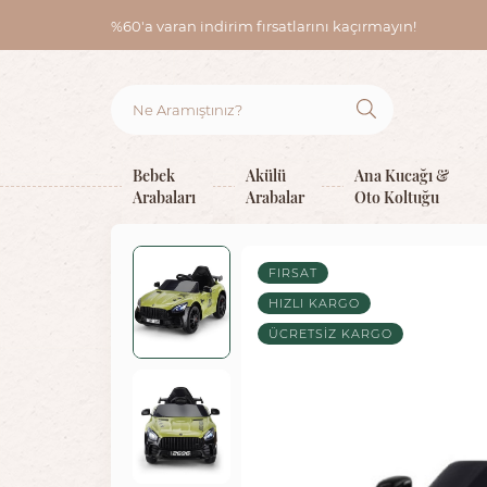
%60'a varan indirim fırsatlarını kaçırmayın!
Bebek
Akülü
Ana Kucağı &
Arabaları
Arabalar
Oto Koltuğu
FIRSAT
HIZLI KARGO
ÜCRETSIZ KARGO