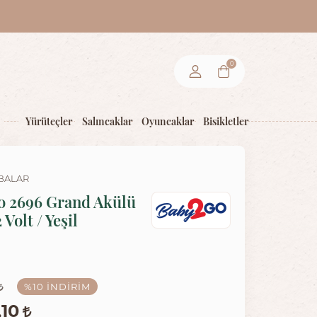
0
Yürüteçler
Salıncaklar
Oyuncaklar
Bisikletler
BALAR
 2696 Grand Akülü
 Volt / Yeşil
%10
İNDIRIM
,10