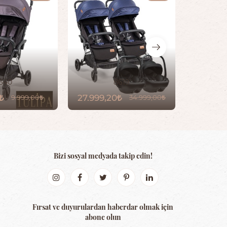
640
8619
27.999,20
12.749,
9.999,00
34.999,00
Bizi sosyal medyada takip edin!
Fırsat ve duyurulardan haberdar olmak için
abone olun