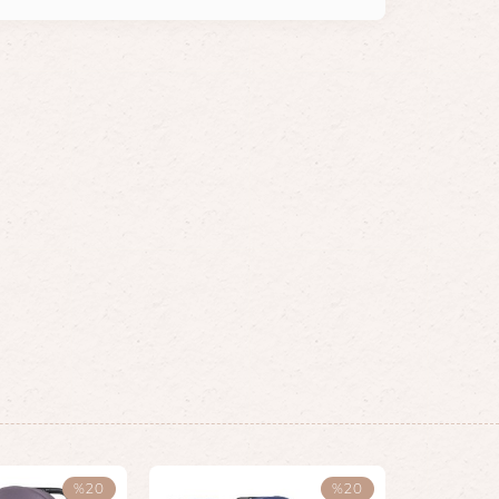
)
%20
%20