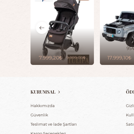
1626
95
7.999,20
17.999,10
9.999,00
KURUMSAL
ÖD
Hakkımızda
Gizl
Güvenlik
Kul
Teslimat ve İade Şartları
Sat
Kargo Seçenekleri