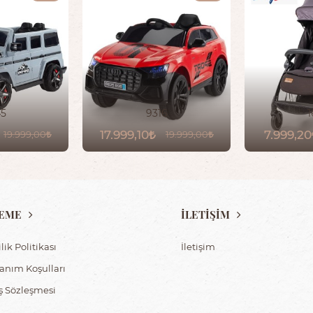
45
9316
1
17.999,10
7.999,20
19.999,00
19.999,00
EME
İLETİŞİM
ilik Politikası
İletişim
lanım Koşulları
ış Sözleşmesi