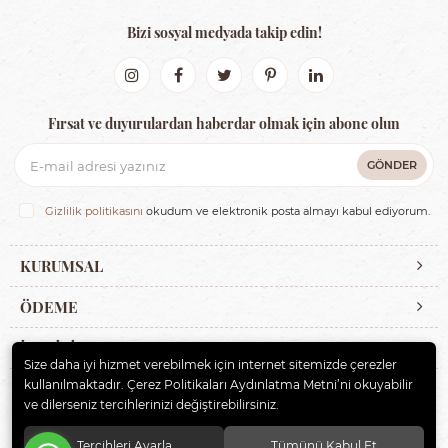
Bizi sosyal medyada takip edin!
Fırsat ve duyurulardan haberdar olmak için abone olun
GÖNDER
Gizlilik politikasını
okudum ve elektronik posta almayı kabul ediyorum.
KURUMSAL
ÖDEME
İLETİŞİM
Size daha iyi hizmet verebilmek için internet sitemizde çerezler
kullanılmaktadır. Çerez Politikaları Aydınlatma Metni’ni okuyabilir
ve dilerseniz tercihlerinizi değiştirebilirsiniz.
© 2020
ERBAYBEBE BİSİKLET VE ÇOCUK GEREÇLERİ
. Tüm hakları
saklıdır.
Tercihleri Ayarla
Tümünü Kabul Et