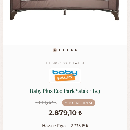
BEŞIK / OYUN PARKI
Baby Plus Eco Park Yatak / Bej
3.199,00
%10
İNDIRIM
2.879,10
Havale Fiyatı:
2.735,15