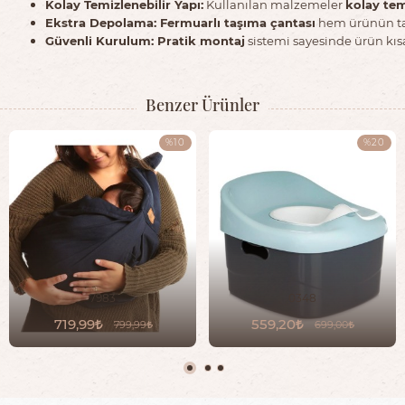
Kolay Temizlenebilir Yapı:
Kullanılan malzemeler
kolay tem
Ekstra Depolama: Fermuarlı taşıma çantası
hem ürünün taş
Güvenli Kurulum: Pratik montaj
sistemi sayesinde ürün kısa
Benzer Ürünler
%10
%20
7983
0348
719,99
559,20
799,99
699,00