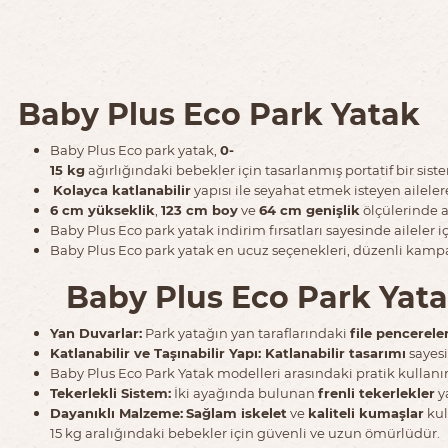
Baby Plus Eco Park Yatak
Baby Plus Eco park yatak,
0-
15 kg
ağırlığındaki bebekler için tasarlanmış portatif bir sist
Kolayca katlanabilir
yapısı ile seyahat etmek isteyen aileler
6 cm yükseklik
,
123 cm boy
ve
64 cm genişlik
ölçülerinde 
Baby Plus Eco park yatak indirim fırsatları sayesinde aileler iç
Baby Plus Eco park yatak en ucuz seçenekleri, düzenli kampan
Baby Plus Eco Park Yatak 
Yan Duvarlar:
Park yatağın yan taraflarındaki
file pencerele
Katlanabilir ve Taşınabilir Yapı: Katlanabilir tasarımı
sayes
Baby Plus Eco Park Yatak modelleri arasındaki pratik kullanım a
Tekerlekli Sistem:
İki ayağında bulunan
frenli tekerlekler
y
Dayanıklı Malzeme:
Sağlam iskelet
ve
kaliteli kumaşlar
kul
15 kg aralığındaki bebekler için güvenli ve uzun ömürlüdür.