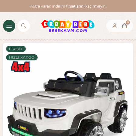
%60'a varan indirim fırsatlarını kaçırmayın!
0
FIRSAT
HIZLI KARGO