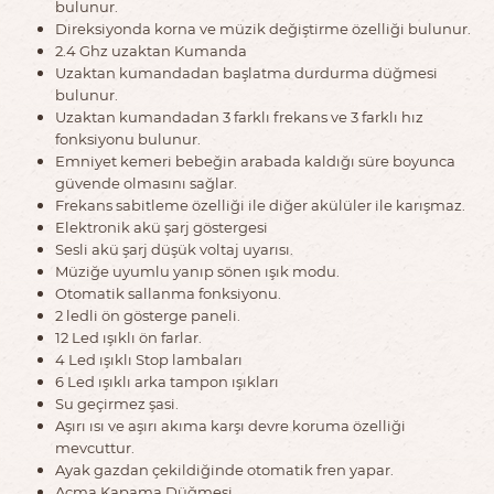
bulunur.
Direksiyonda korna ve müzik değiştirme özelliği bulunur.
2.4 Ghz uzaktan Kumanda
Uzaktan kumandadan başlatma durdurma düğmesi
bulunur.
Uzaktan kumandadan 3 farklı frekans ve 3 farklı hız
fonksiyonu bulunur.
Emniyet kemeri bebeğin arabada kaldığı süre boyunca
güvende olmasını sağlar.
Frekans sabitleme özelliği ile diğer akülüler ile karışmaz.
Elektronik akü şarj göstergesi
Sesli akü şarj düşük voltaj uyarısı.
Müziğe uyumlu yanıp sönen ışık modu.
Otomatik sallanma fonksiyonu.
2 ledli ön gösterge paneli.
12 Led ışıklı ön farlar.
4 Led ışıklı Stop lambaları
6 Led ışıklı arka tampon ışıkları
Su geçirmez şasi.
Aşırı ısı ve aşırı akıma karşı devre koruma özelliği
mevcuttur.
Ayak gazdan çekildiğinde otomatik fren yapar.
Açma Kapama Düğmesi.