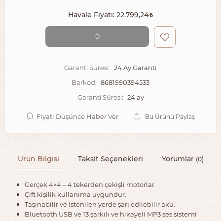
Havale Fiyatı:
22.799,24
0
24 Ay Garanti
Garanti Süresi:
8681990394533
Barkod:
24 ay
Garanti Süresi:
Fiyatı Düşünce Haber Ver
Bu Ürünü Paylaş
Ürün Bilgisi
Taksit Seçenekleri
Yorumlar
(0)
Gerçek 4×4 – 4 tekerden çekişli motorlar.
Çift kişilik kullanıma uygundur.
Taşınabilir ve istenilen yerde şarj edilebilir akü.
Bluetooth,USB ve 13 şarkılı ve hikayeli MP3 ses sistemi