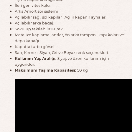
İleri geri vites kolu.
Arka Amortisör sistemi
Açılabilir sağ , sol kapılar , Açılır kapanır aynalar.
Açılabilir arka bagaj.
Sökülüp takılabilir Kürek.
Metalize kaplama jantlar, ön arka tampon , kapı koları ve
depo kapağı.
Kaputta turbo görsel.
Sarı, Kırmızı, Siyah, Gri ve Beyaz renk seçenekleri.
Kullanım Yaş Aralığı:
3 yaş ve üzeri kullanım için
uygundur.
Maksimum Taşıma Kapasitesi:
50 kg