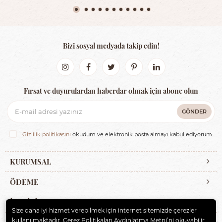
Bizi sosyal medyada takip edin!
Fırsat ve duyurulardan haberdar olmak için abone olun
GÖNDER
Gizlilik politikasını
okudum ve elektronik posta almayı kabul ediyorum.
KURUMSAL
ÖDEME
İLETİŞİM
Size daha iyi hizmet verebilmek için internet sitemizde çerezler
kullanılmaktadır. Çerez Politikaları Aydınlatma Metni’ni okuyabilir