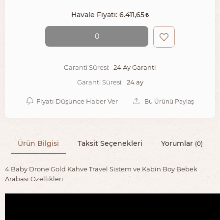
Havale Fiyatı:
6.411,65
0
24 Ay Garanti
Garanti Süresi:
24 ay
Garanti Süresi:
Fiyatı Düşünce Haber Ver
Bu Ürünü Paylaş
Ürün Bilgisi
Taksit Seçenekleri
Yorumlar
(0)
4 Baby Drone Gold Kahve Travel Sistem ve Kabin Boy Bebek
Arabası Özellikleri