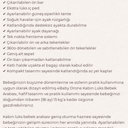
✔︎ Çıkarılabilen ön bar
✔︎ Ekstra lüks iç ped
✔︎ Ayarlanabilir güneş siperlikli tente
✔︎ Soğuk havalar için ayak rüzgarlığı
✔︎ Katlandığında desteksiz ayakta durabilme
✔︎ Ayarlanabilir ayak dayanağı
✔︎ Tek nokta frenleme sistemi
✔︎ Çıkarılabilir ön ve arka tekerlekler
✔︎ 360o dönebilen ve sabitlenebilen ön tekerlekler
✔︎ Geniş alt sepet
✔︎ Ön barı çıkarmadan katlanabilme
✔︎ Katlı halde uçakta el bagajı olarak kabul edilir
✔︎ Kompakt tasarımı sayesinde katlandığında az yer kaplar
Bebeğinizin büyüme dönemlerine ve sizlerin pratik kullanımına
uygun olarak dizayn edilmiş 4Baby Drone Kabin Lüks Bebek
Arabası, hafif tasarımı ve pratik kullanımı sayesinde bebeğinizi
doğumdan itibaren (36 ay) 15 kg’a kadar özgürce
gezdirebilirsiniz.
Kabin lüks bebek arabası geniş oturma haznesi sayesinde
bebeğinizin gelişim sürecinin her anında yanında. Ayarlanabilen
ve tam yatabilen oturma ünitesini pratik ayarlama mandalı