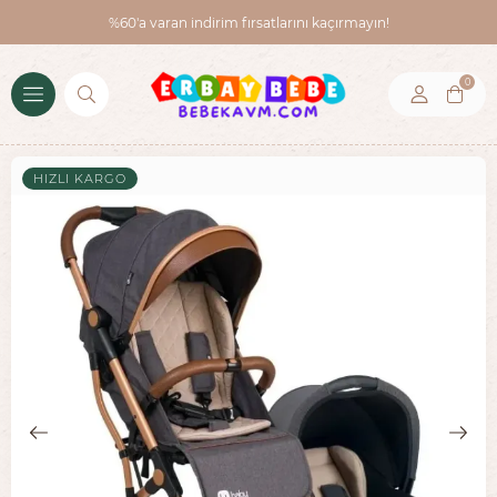
%60'a varan indirim fırsatlarını kaçırmayın!
0
HIZLI KARGO