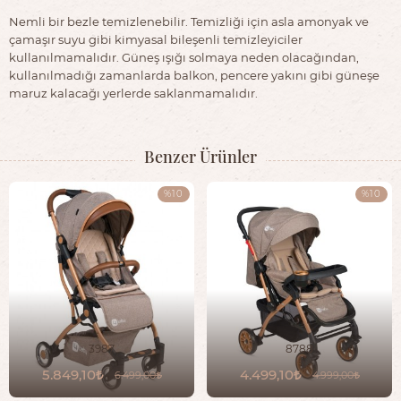
Nemli bir bezle temizlenebilir. Temizliği için asla amonyak ve
çamaşır suyu gibi kimyasal bileşenli temizleyiciler
kullanılmamalıdır. Güneş ışığı solmaya neden olacağından,
kullanılmadığı zamanlarda balkon, pencere yakını gibi güneşe
maruz kalacağı yerlerde saklanmamalıdır.
Benzer Ürünler
%10
%10
3987
8788
5.849,10
4.499,10
6.499,00
4.999,00