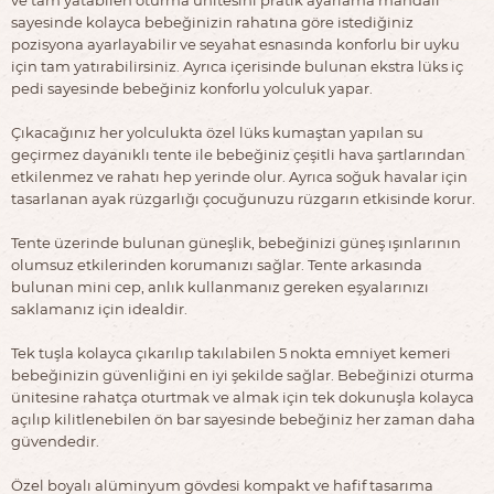
sayesinde kolayca bebeğinizin rahatına göre istediğiniz
pozisyona ayarlayabilir ve seyahat esnasında konforlu bir uyku
için tam yatırabilirsiniz. Ayrıca içerisinde bulunan ekstra lüks iç
pedi sayesinde bebeğiniz konforlu yolculuk yapar.
Çıkacağınız her yolculukta özel lüks kumaştan yapılan su
geçirmez dayanıklı tente ile bebeğiniz çeşitli hava şartlarından
etkilenmez ve rahatı hep yerinde olur. Ayrıca soğuk havalar için
tasarlanan ayak rüzgarlığı çocuğunuzu rüzgarın etkisinde korur.
Tente üzerinde bulunan güneşlik, bebeğinizi güneş ışınlarının
olumsuz etkilerinden korumanızı sağlar. Tente arkasında
bulunan mini cep, anlık kullanmanız gereken eşyalarınızı
saklamanız için idealdir.
Tek tuşla kolayca çıkarılıp takılabilen 5 nokta emniyet kemeri
bebeğinizin güvenliğini en iyi şekilde sağlar. Bebeğinizi oturma
ünitesine rahatça oturtmak ve almak için tek dokunuşla kolayca
açılıp kilitlenebilen ön bar sayesinde bebeğiniz her zaman daha
güvendedir.
Özel boyalı alüminyum gövdesi kompakt ve hafif tasarıma