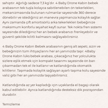
sahiptir. Ağırlığı sadece 7,3 kg’dır. 4 Baby Drone Kabin bebek
arabasının tek tuşla kolayca sabitlenebilen ön tekerlekleri,
mekanizmasında bulunan rulmanlar sayesinde 360 derece
dönebilir ve istediğiniz an manevra yapmanıza kolaylık sağlar.
Aynı zamanda çift amortisörlü arka tekerlekleri bebeğinize
maksimum konforlu seyahat keyfi sunar. Tek nokta fren sistemi
sayesinde dilediğiniz her an bebek arabanızı frenleyebilir ve
güvenli şekilde kilitli kalmasını sağlayabilirsiniz.
4 Baby Drone Kabin Bebek arabasının geniş alt sepeti, sizin ve
bebeğinizin tüm ihtiyaçlarını her an yanınızda taşır. 4Baby
Drone Kabin lüks bebek arabası, çıkacağınız her yolculukta
sizlere eşlik etmek için kompakt tasarımı sayesinde ön barı
çıkarmadan tek el ile katlanır ve katlandığında otomatik
kilitlenir. Taşımada kolaylık sağlayan ayarlı taşıma kolu sayesinde
valiz gibi her an yanınızda taşıyabilirsiniz.
Katlandığında az yer kapladığı için uçaklarda el bagajı olarak
kabul edilebilir. Ayrıca katlandığında desteksiz dik pozisyondan
durabilir.
Temizleme