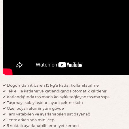
✔︎ Doğumdan itibaren 15 kg’a kadar kullanılabilme
✔︎ Tek el ile katlanır ve katlandığında otomatik kilitlenir
✔︎ Katlandığında taşımada kolaylık sağlayan taşıma sapı
✔︎ Taşımayı kolaylaştıran ayarlı çekme kolu
✔︎ Özel boyalı alüminyum gövde
✔︎ Tam yatabilen ve ayarlanabilen sırt dayanağı
✔︎ Tente arkasında mini cep
✔︎ 5 noktalı ayarlanabilir emniyet kemeri